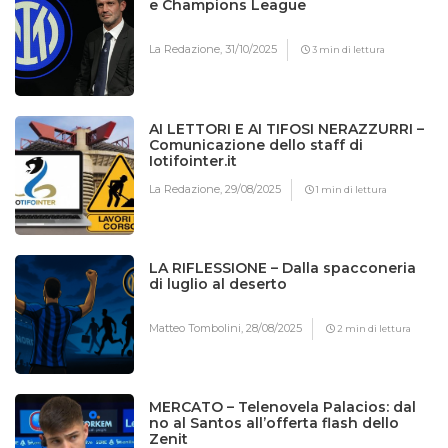
e Champions League
La Redazione,
31/10/2025
3 min di lettura
AI LETTORI E AI TIFOSI NERAZZURRI –
Comunicazione dello staff di
Iotifointer.it
La Redazione,
29/08/2025
1 min di lettura
LA RIFLESSIONE – Dalla spacconeria
di luglio al deserto
Matteo Tombolini,
28/08/2025
2 min di lettura
MERCATO – Telenovela Palacios: dal
no al Santos all’offerta flash dello
Zenit