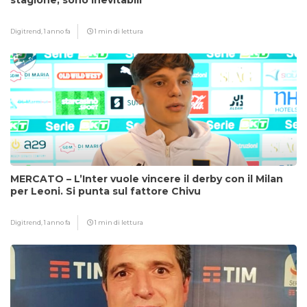
stagione, sono inevitabili”
Digitrend,
1 anno fa
1 min di lettura
MERCATO – L’Inter vuole vincere il derby con il Milan
per Leoni. Si punta sul fattore Chivu
Digitrend,
1 anno fa
1 min di lettura