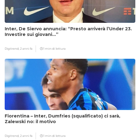
Inter, De Siervo annuncia: “Presto arriverà l’Under 23.
Investire sui giovani…”
Digitrend,
2 anni fa
1 min di lettura
Fiorentina – Inter, Dumfries (squalificato) ci sarà,
Zalewski no: il motivo
Digitrend,
2 anni fa
1 min di lettura