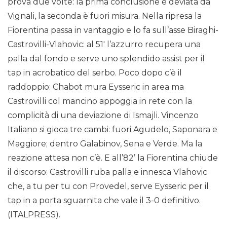
prova due volte: la prima conclusione è deviata da
Vignali, la seconda è fuori misura. Nella ripresa la
Fiorentina passa in vantaggio e lo fa sull’asse Biraghi-
Castrovilli-Vlahovic: al 51′ l’azzurro recupera una
palla dal fondo e serve uno splendido assist per il
tap in acrobatico del serbo. Poco dopo c’è il
raddoppio: Chabot mura Eysseric in area ma
Castrovilli col mancino appoggia in rete con la
complicità di una deviazione di Ismajli. Vincenzo
Italiano si gioca tre cambi: fuori Agudelo, Saponara e
Maggiore; dentro Galabinov, Sena e Verde. Ma la
reazione attesa non c’è. E all’82’ la Fiorentina chiude
il discorso: Castrovilli ruba palla e innesca Vlahovic
che, a tu per tu con Provedel, serve Eysseric per il
tap in a porta sguarnita che vale il 3-0 definitivo.
(ITALPRESS).