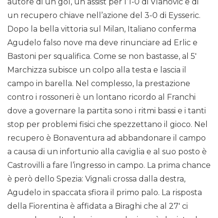
autore di un gol, un assist per l’1-0 di Vlahovic e di
un recupero chiave nell’azione del 3-0 di Eysseric.
Dopo la bella vittoria sul Milan, Italiano conferma
Agudelo falso nove ma deve rinunciare ad Erlic e
Bastoni per squalifica. Come se non bastasse, al 5′
Marchizza subisce un colpo alla testa e lascia il
campo in barella. Nel complesso, la prestazione
contro i rossoneri è un lontano ricordo al Franchi
dove a governare la partita sono i ritmi bassi e i tanti
stop per problemi fisici che spezzettano il gioco. Nel
recupero è Bonaventura ad abbandonare il campo
a causa di un infortunio alla caviglia e al suo posto è
Castrovilli a fare l’ingresso in campo. La prima chance
è però dello Spezia: Vignali crossa dalla destra,
Agudelo in spaccata sfiora il primo palo. La risposta
della Fiorentina è affidata a Biraghi che al 27′ ci