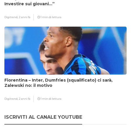
Investire sui giovani…”
Digitrend,
2 anni fa
1 min di lettura
Fiorentina – Inter, Dumfries (squalificato) ci sarà,
Zalewski no: il motivo
Digitrend,
2 anni fa
1 min di lettura
ISCRIVITI AL CANALE YOUTUBE