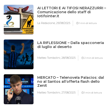
AI LETTORI E AI TIFOSI NERAZZURRI –
Comunicazione dello staff di
Iotifointer.it
La Redazione,
29/08/2025
1 min di lettura
LA RIFLESSIONE – Dalla spacconeria
di luglio al deserto
Matteo Tombolini,
28/08/2025
2 min di lettura
MERCATO – Telenovela Palacios: dal
no al Santos all’offerta flash dello
Zenit
Matteo Tombolini,
27/08/2025
1 min di lettura