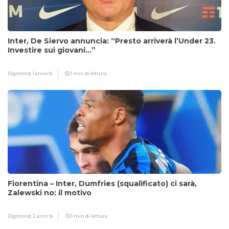
Inter, De Siervo annuncia: “Presto arriverà l’Under 23.
Investire sui giovani…”
Digitrend,
1 anno fa
1 min di lettura
Fiorentina – Inter, Dumfries (squalificato) ci sarà,
Zalewski no: il motivo
Digitrend,
2 anni fa
1 min di lettura