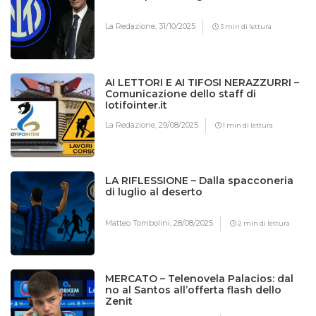
La Redazione,
31/10/2025
3 min di lettura
AI LETTORI E AI TIFOSI NERAZZURRI –
Comunicazione dello staff di
Iotifointer.it
La Redazione,
29/08/2025
1 min di lettura
LA RIFLESSIONE – Dalla spacconeria
di luglio al deserto
Matteo Tombolini,
28/08/2025
2 min di lettura
MERCATO – Telenovela Palacios: dal
no al Santos all’offerta flash dello
Zenit