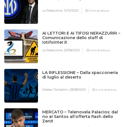
La Redazione,
31/10/2025
3 min di lettura
AI LETTORI E AI TIFOSI NERAZZURRI –
Comunicazione dello staff di
Iotifointer.it
La Redazione,
29/08/2025
1 min di lettura
LA RIFLESSIONE – Dalla spacconeria
di luglio al deserto
Matteo Tombolini,
28/08/2025
2 min di lettura
MERCATO – Telenovela Palacios: dal
no al Santos all’offerta flash dello
Zenit