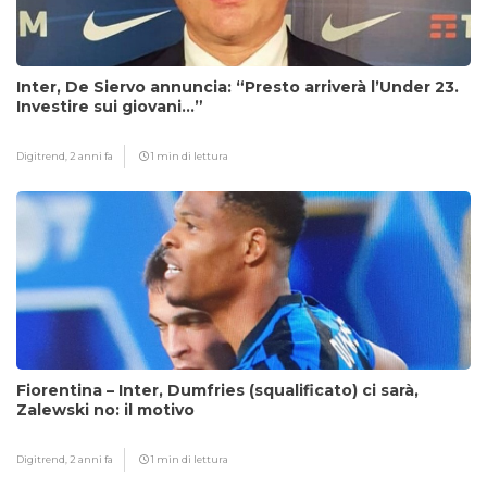
Inter, De Siervo annuncia: “Presto arriverà l’Under 23.
Investire sui giovani…”
Digitrend,
2 anni fa
1 min di lettura
Fiorentina – Inter, Dumfries (squalificato) ci sarà,
Zalewski no: il motivo
Digitrend,
2 anni fa
1 min di lettura