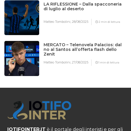
LA RIFLESSIONE – Dalla spacconeria
di luglio al deserto
Matteo Tombolini,
28/08/2025
2 min di lettura
MERCATO – Telenovela Palacios: dal
no al Santos all’offerta flash dello
Zenit
Matteo Tombolini,
27/08/2025
1 min di lettura
IOTIFOINTER.IT
è il portale degli interisti e per gli