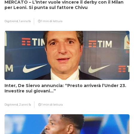
MERCATO – L’Inter vuole vincere il derby con il Milan
per Leoni. Si punta sul fattore Chivu
Digitrend,
1 anno fa
1 min di lettura
Inter, De Siervo annuncia: “Presto arriverà l’Under 23.
Investire sui giovani…”
Digitrend,
2 anni fa
1 min di lettura