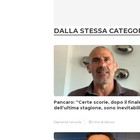
DALLA STESSA CATEGO
Pancaro: “Certe scorie, dopo il final
dell’ultima stagione, sono inevitabil
Digitrend,
1 anno fa
1 min di lettura