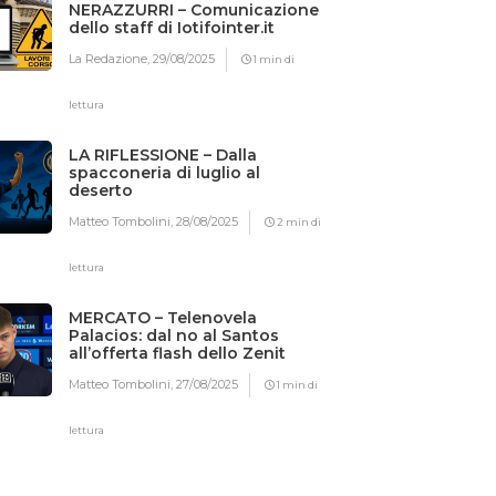
NERAZZURRI – Comunicazione
dello staff di Iotifointer.it
La Redazione,
29/08/2025
1 min di
lettura
LA RIFLESSIONE – Dalla
spacconeria di luglio al
deserto
Matteo Tombolini,
28/08/2025
2 min di
lettura
MERCATO – Telenovela
Palacios: dal no al Santos
all’offerta flash dello Zenit
Matteo Tombolini,
27/08/2025
1 min di
lettura