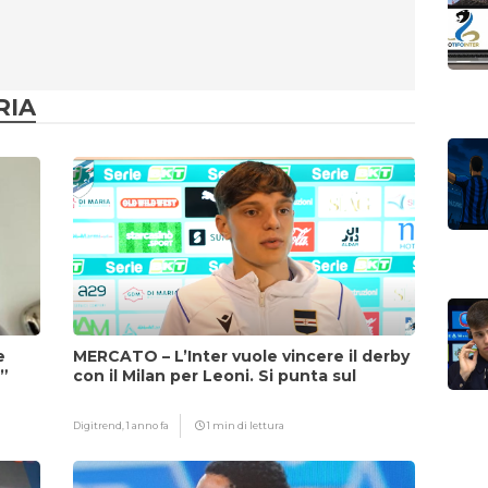
RIA
e
MERCATO – L’Inter vuole vincere il derby
i”
con il Milan per Leoni. Si punta sul
fattore Chivu
Digitrend,
1 anno fa
1 min di lettura