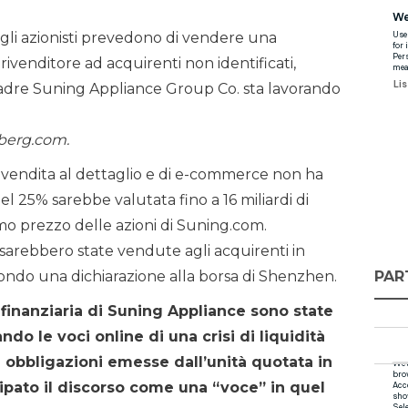
gli azionisti prevedono di vendere una
ivenditore ad acquirenti non identificati,
madre Suning Appliance Group Co. sta lavorando
berg.com.
 vendita al dettaglio e di e-commerce non ha
 25% sarebbe valutata fino a 16 miliardi di
ltimo prezzo delle azioni di Suning.com.
sarebbero state vendute agli acquirenti in
PAR
secondo una dichiarazione alla borsa di Shenzhen.
 finanziaria di Suning Appliance sono state
do le voci online di una crisi di liquidità
obbligazioni emesse dall’unità quotata in
ipato il discorso come una “voce” in quel