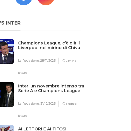
S INTER
Champions League, c’è già il
Liverpool nel mirino di Chivu
La Redazione,
28/11/2025
2 min di
lettura
Inter: un novembre intenso tra
Serie A e Champions League
La Redazione,
31/10/2025
3 min di
lettura
AI LETTORI E AI TIFOSI