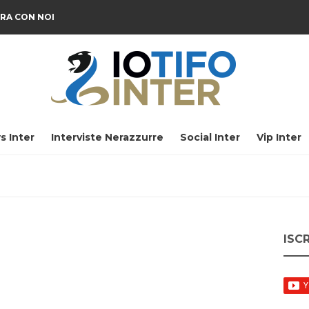
RA CON NOI
s Inter
Interviste Nerazzurre
Social Inter
Vip Inter
ISC