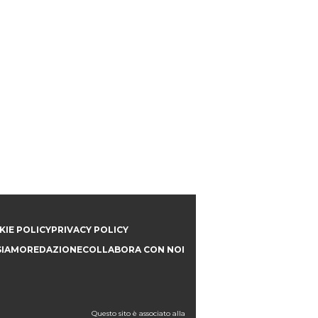
IE POLICY
PRIVACY POLICY
SIAMO
REDAZIONE
COLLABORA CON NOI
Questo sito è associato alla