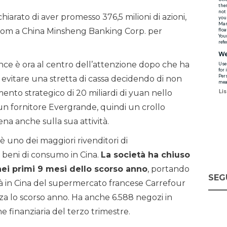
iarato di aver promesso 376,5 milioni di azioni,
.com a China Minsheng Banking Corp. per
iance è ora al centro dell’attenzione dopo che ha
evitare una stretta di cassa decidendo di non
mento strategico di 20 miliardi di yuan nello
un fornitore Evergrande, quindi un crollo
na anche sulla sua attività.
 uno dei maggiori rivenditori di
i beni di consumo in Cina.
La società ha chiuso
nei primi 9 mesi dello scorso anno
, portando
SEG
vità in Cina del supermercato francese Carrefour
nza lo scorso anno. Ha anche 6.588 negozi in
e finanziaria del terzo trimestre.