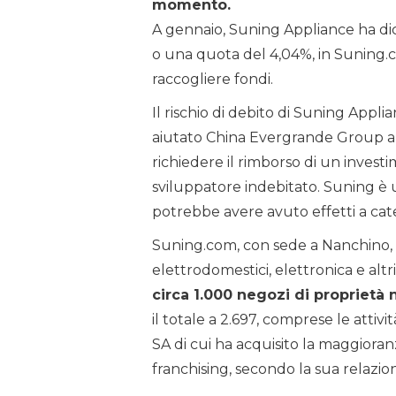
momento.
A gennaio, Suning Appliance ha dich
o una quota del 4,04%, in Suning
raccogliere fondi.
Il rischio di debito di Suning Appl
aiutato China Evergrande Group a 
richiedere il rimborso di un investi
sviluppatore indebitato. Suning è 
potrebbe avere avuto effetti a cate
Suning.com, con sede a Nanchino, è
elettrodomestici, elettronica e altr
circa 1.000 negozi di proprietà 
il totale a 2.697, comprese le atti
SA di cui ha acquisito la maggiora
franchising, secondo la sua relazion