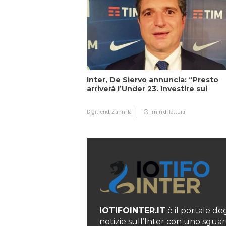
Inter, De Siervo annuncia: “Presto
arriverà l’Under 23. Investire sui
giovani…”
Digitrend,
2 anni fa
1 min di lettura
IOTIFOINTER.IT
è il portale degl
notizie sull’Inter con uno sguar