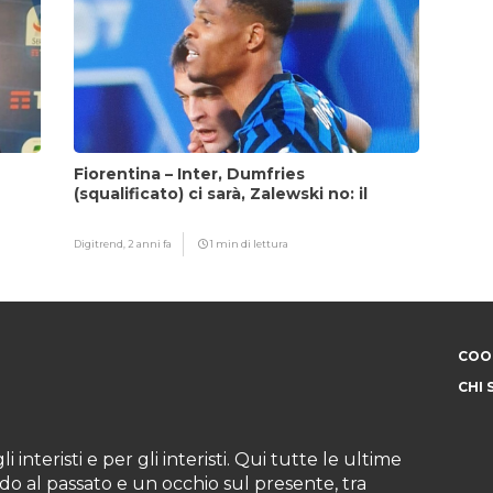
Fiorentina – Inter, Dumfries
(squalificato) ci sarà, Zalewski no: il
motivo
Digitrend,
2 anni fa
1 min di lettura
COOK
CHI 
i interisti e per gli interisti. Qui tutte le ultime
do al passato e un occhio sul presente, tra