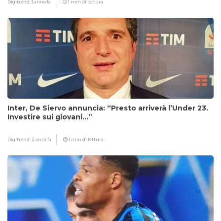
Digitrend,
1 anno fa
1 min di lettura
Inter, De Siervo annuncia: “Presto arriverà l’Under 23.
Investire sui giovani…”
Digitrend,
2 anni fa
1 min di lettura