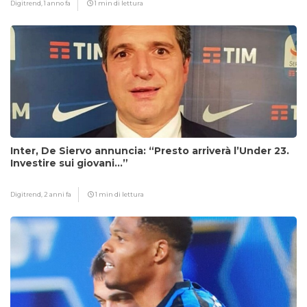
Digitrend,
1 anno fa
1 min di lettura
Inter, De Siervo annuncia: “Presto arriverà l’Under 23.
Investire sui giovani…”
Digitrend,
2 anni fa
1 min di lettura