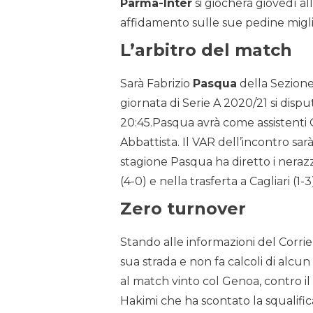
Parma-Inter
si giocherà giovedì a
affidamento sulle sue pedine migli
L’arbitro del match
Sarà Fabrizio
Pasqua
della Sezione 
giornata di Serie A 2020/21 si dispu
20:45.Pasqua avrà come assistenti G
Abbattista. Il VAR dell’incontro sar
stagione Pasqua ha diretto i neraz
(4-0) e nella trasferta a Cagliari (1-3
Zero turnover
Stando alle informazioni del Corrie
sua strada e non fa calcoli di alcu
al match vinto col Genoa, contro il P
Hakimi che ha scontato la squalifica. 