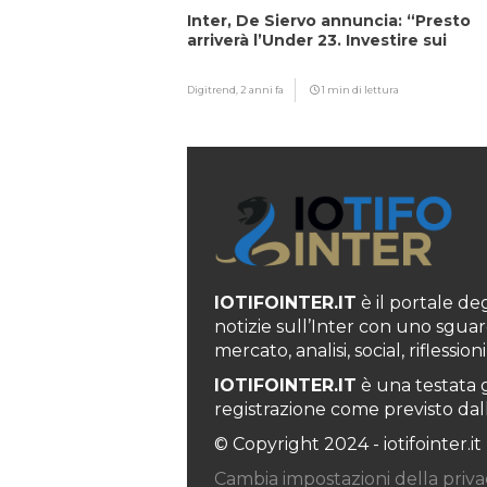
Inter, De Siervo annuncia: “Presto
arriverà l’Under 23. Investire sui
giovani…”
Digitrend,
2 anni fa
1 min di lettura
IOTIFOINTER.IT
è il portale degl
notizie sull’Inter con uno sguar
mercato, analisi, social, rifless
IOTIFOINTER.IT
è una testata g
registrazione come previsto dall’
© Copyright 2024 - iotifointer.it
Cambia impostazioni della priva