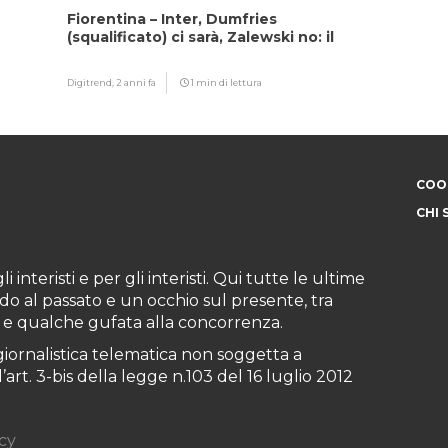
Fiorentina – Inter, Dumfries
(squalificato) ci sarà, Zalewski no: il
motivo
Digitrend,
2 anni fa
1 min di lettura
COOK
CHI 
i interisti e per gli interisti. Qui tutte le ultime
do al passato e un occhio sul presente, tra
ioni e qualche gufata alla concorrenza.
iornalistica telematica non soggetta a
art. 3-bis della legge n.103 del 16 luglio 2012
cy