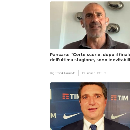
Pancaro: “Certe scorie, dopo il final
dell’ultima stagione, sono inevitabil
Digitrend,
1 anno fa
1 min di lettura