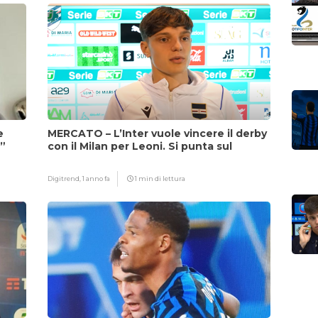
e
MERCATO – L’Inter vuole vincere il derby
i”
con il Milan per Leoni. Si punta sul
fattore Chivu
Digitrend,
1 anno fa
1 min di lettura