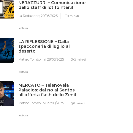
NERAZZURRI – Comunicazione
dello staff di Iotifointer.it
La Redazione,
29/08/2025
1 min di
lettura
LA RIFLESSIONE – Dalla
spacconeria di luglio al
deserto
Matteo Tombolini,
28/08/2025
2 min di
lettura
MERCATO – Telenovela
Palacios: dal no al Santos
all’offerta flash dello Zenit
Matteo Tombolini,
27/08/2025
1 min di
lettura