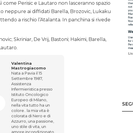
osì come Perisic e Lautaro non lasceranno spazio
 neppure ai diffidati Barella, Brozovic, Lukaku
tendo a rischio l’Atalanta. In panchina si rivede
ic; Skriniar, De Vrij, Bastoni; Hakimi, Barella,
Lautaro.
Valentina
Mastrogiacomo
Nata a Pavia il 15
Settembre 1987,
Assistenza
Infermieristica presso
Istituto Oncologico
Europeo di Milano,
SEG
nella vita tutto ha un
colore.. la mia vita è
colorata di Nero e di
Azzurro, una passione,
uno stile di vita, un
amore incondizionato.