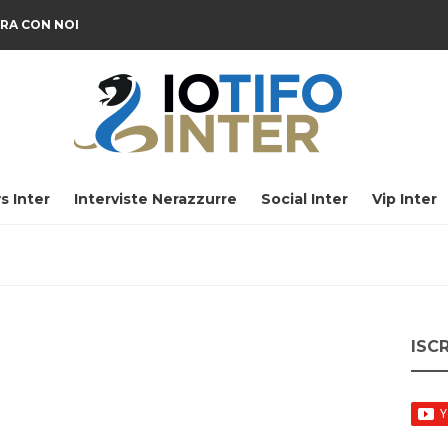
RA CON NOI
s Inter
Interviste Nerazzurre
Social Inter
Vip Inter
ISC