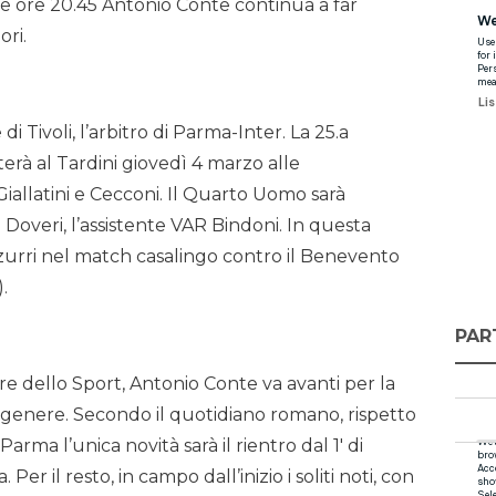
lle ore 20.45 Antonio Conte continua a far
ori.
di Tivoli, l’arbitro di Parma-Inter. La 25.a
terà al Tardini giovedì 4 marzo alle
iallatini e Cecconi. Il Quarto Uomo sarà
à Doveri, l’assistente VAR Bindoni. In questa
zurri nel match casalingo contro il Benevento
).
PAR
re dello Sport, Antonio Conte va avanti per la
n genere. Secondo il quotidiano romano, rispetto
arma l’unica novità sarà il rientro dal 1′ di
Per il resto, in campo dall’inizio i soliti noti, con