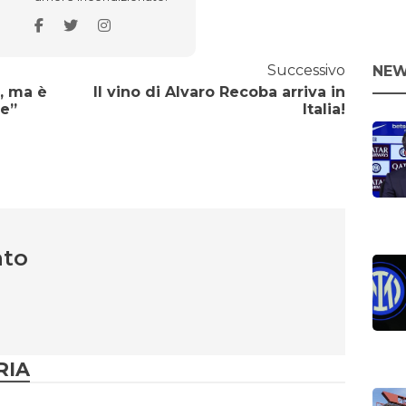
Successivo
NEW
a, ma è
Il vino di Alvaro Recoba arriva in
ee”
Italia!
nto
RIA