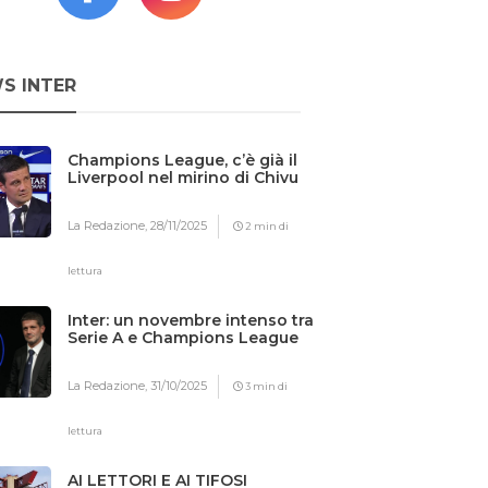
S INTER
Champions League, c’è già il
Liverpool nel mirino di Chivu
La Redazione,
28/11/2025
2 min di
lettura
Inter: un novembre intenso tra
Serie A e Champions League
La Redazione,
31/10/2025
3 min di
lettura
AI LETTORI E AI TIFOSI