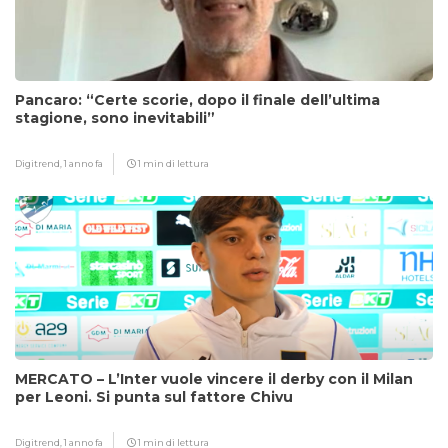
Pancaro: “Certe scorie, dopo il finale dell’ultima
stagione, sono inevitabili”
Digitrend,
1 anno fa
1 min di lettura
MERCATO – L’Inter vuole vincere il derby con il Milan
per Leoni. Si punta sul fattore Chivu
Digitrend,
1 anno fa
1 min di lettura