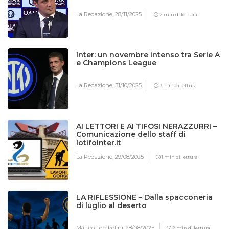
La Redazione,
28/11/2025
2 min di lettura
Inter: un novembre intenso tra Serie A
e Champions League
La Redazione,
31/10/2025
3 min di lettura
AI LETTORI E AI TIFOSI NERAZZURRI –
Comunicazione dello staff di
Iotifointer.it
La Redazione,
29/08/2025
1 min di lettura
LA RIFLESSIONE – Dalla spacconeria
di luglio al deserto
Matteo Tombolini,
28/08/2025
2 min di lettura