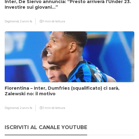
Inter, De Siervo annuncia: “Presto arriverà l’Under 23.
Investire sui giovani…”
Digitrend,
2 anni fa
1 min di lettura
Fiorentina – Inter, Dumfries (squalificato) ci sarà,
Zalewski no: il motivo
Digitrend,
2 anni fa
1 min di lettura
ISCRIVITI AL CANALE YOUTUBE