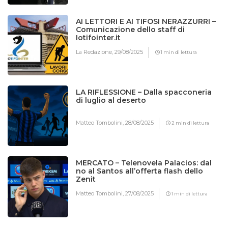
AI LETTORI E AI TIFOSI NERAZZURRI –
Comunicazione dello staff di
Iotifointer.it
La Redazione,
29/08/2025
1 min di lettura
LA RIFLESSIONE – Dalla spacconeria
di luglio al deserto
Matteo Tombolini,
28/08/2025
2 min di lettura
MERCATO – Telenovela Palacios: dal
no al Santos all’offerta flash dello
Zenit
Matteo Tombolini,
27/08/2025
1 min di lettura