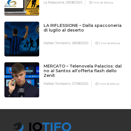
La Redazione,
29/08/2025
1 min di lettura
LA RIFLESSIONE – Dalla spacconeria
di luglio al deserto
Matteo Tombolini,
28/08/2025
2 min di lettura
MERCATO – Telenovela Palacios: dal
no al Santos all’offerta flash dello
Zenit
Matteo Tombolini,
27/08/2025
1 min di lettura