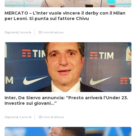
MERCATO – L’Inter vuole vincere il derby con il Milan
per Leoni. Si punta sul fattore Chivu
Digitrend,
1 anno fa
1 min di lettura
Inter, De Siervo annuncia: “Presto arriverà l’Under 23.
Investire sui giovani…”
Digitrend,
2 anni fa
1 min di lettura