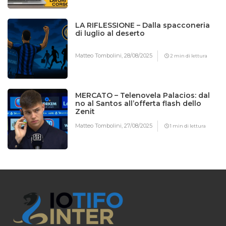
LA RIFLESSIONE – Dalla spacconeria
di luglio al deserto
Matteo Tombolini,
28/08/2025
2 min di lettura
MERCATO – Telenovela Palacios: dal
no al Santos all’offerta flash dello
Zenit
Matteo Tombolini,
27/08/2025
1 min di lettura