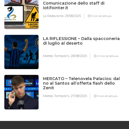
Comunicazione dello staff di
Iotifointer.it
La Redazione,
29/08/2025
1 min di lettura
LA RIFLESSIONE – Dalla spacconeria
di luglio al deserto
Matteo Tombolini,
28/08/2025
2 min di lettura
MERCATO – Telenovela Palacios: dal
no al Santos all’offerta flash dello
Zenit
Matteo Tombolini,
27/08/2025
1 min di lettura