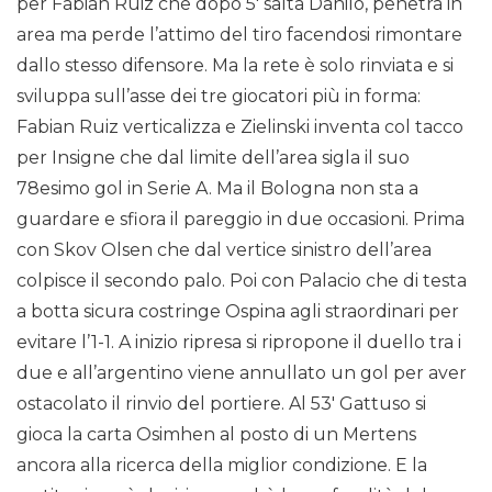
per Fabian Ruiz che dopo 5′ salta Danilo, penetra in
area ma perde l’attimo del tiro facendosi rimontare
dallo stesso difensore. Ma la rete è solo rinviata e si
sviluppa sull’asse dei tre giocatori più in forma:
Fabian Ruiz verticalizza e Zielinski inventa col tacco
per Insigne che dal limite dell’area sigla il suo
78esimo gol in Serie A. Ma il Bologna non sta a
guardare e sfiora il pareggio in due occasioni. Prima
con Skov Olsen che dal vertice sinistro dell’area
colpisce il secondo palo. Poi con Palacio che di testa
a botta sicura costringe Ospina agli straordinari per
evitare l’1-1. A inizio ripresa si ripropone il duello tra i
due e all’argentino viene annullato un gol per aver
ostacolato il rinvio del portiere. Al 53′ Gattuso si
gioca la carta Osimhen al posto di un Mertens
ancora alla ricerca della miglior condizione. E la