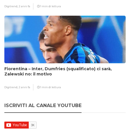
Digitrend,
2 anni fa
1 min di lettura
Fiorentina – Inter, Dumfries (squalificato) ci sarà,
Zalewski no: il motivo
Digitrend,
2 anni fa
1 min di lettura
ISCRIVITI AL CANALE YOUTUBE