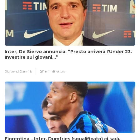
Inter, De Siervo annuncia: “Presto arriverà l’Under 23.
Investire sui giovani…”
Digitrend,
2 anni fa
1 min di lettura
Fiorentina – Inter, Dumfries (squalificato) ci sarà,