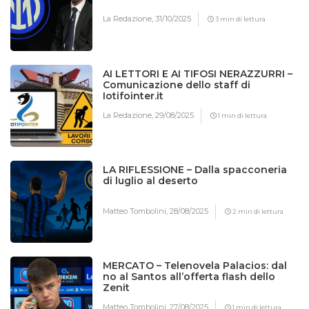
La Redazione,
31/10/2025
3 min di lettura
AI LETTORI E AI TIFOSI NERAZZURRI –
Comunicazione dello staff di
Iotifointer.it
La Redazione,
29/08/2025
1 min di lettura
LA RIFLESSIONE – Dalla spacconeria
di luglio al deserto
Matteo Tombolini,
28/08/2025
2 min di lettura
MERCATO – Telenovela Palacios: dal
no al Santos all’offerta flash dello
Zenit
Matteo Tombolini,
27/08/2025
1 min di lettura