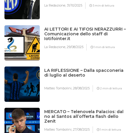
La Redazione,
31/10/2025
3 min di lettura
AI LETTORI E AI TIFOSI NERAZZURRI –
Comunicazione dello staff di
Iotifointer.it
La Redazione,
29/08/2025
1 min di lettura
LA RIFLESSIONE – Dalla spacconeria
di luglio al deserto
Matteo Tombolini,
28/08/2025
2 min di lettura
MERCATO – Telenovela Palacios: dal
no al Santos all’offerta flash dello
Zenit
Matteo Tombolini,
27/08/2025
1 min di lettura