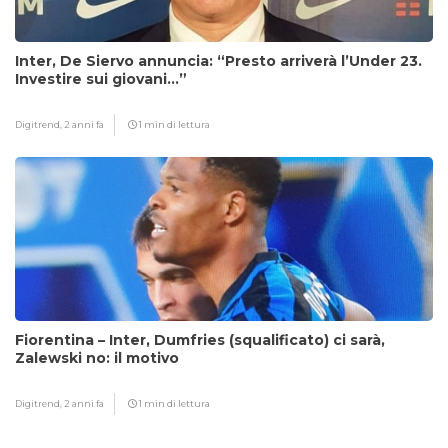
Inter, De Siervo annuncia: “Presto arriverà l’Under 23.
Investire sui giovani…”
Digitrend,
2 anni fa
1 min di lettura
Fiorentina – Inter, Dumfries (squalificato) ci sarà,
Zalewski no: il motivo
Digitrend,
2 anni fa
1 min di lettura