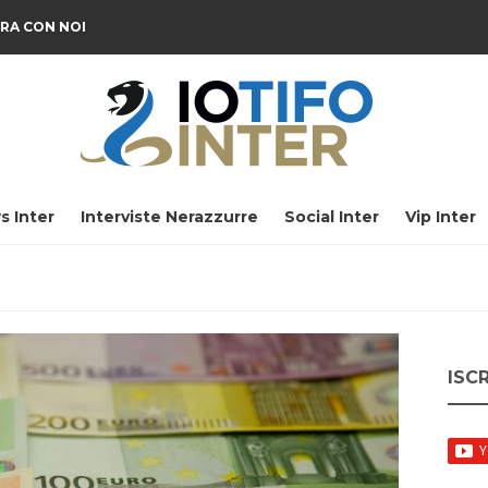
RA CON NOI
s Inter
Interviste Nerazzurre
Social Inter
Vip Inter
ISC