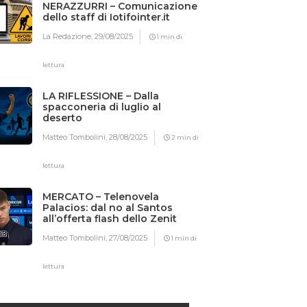
NERAZZURRI – Comunicazione
dello staff di Iotifointer.it
La Redazione,
29/08/2025
1 min di
lettura
LA RIFLESSIONE – Dalla
spacconeria di luglio al
deserto
Matteo Tombolini,
28/08/2025
2 min di
lettura
MERCATO – Telenovela
Palacios: dal no al Santos
all’offerta flash dello Zenit
Matteo Tombolini,
27/08/2025
1 min di
lettura