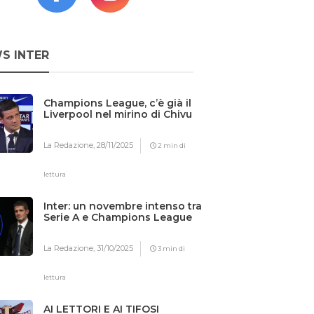
S INTER
Champions League, c’è già il
Liverpool nel mirino di Chivu
La Redazione,
28/11/2025
2 min di
lettura
Inter: un novembre intenso tra
Serie A e Champions League
La Redazione,
31/10/2025
3 min di
lettura
AI LETTORI E AI TIFOSI