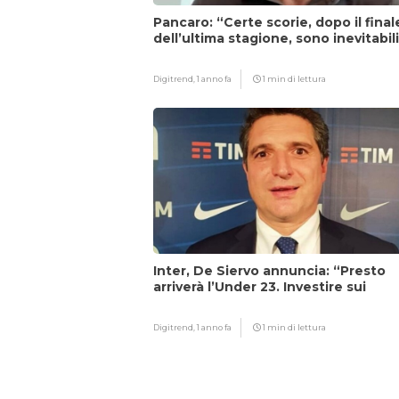
Pancaro: “Certe scorie, dopo il final
dell’ultima stagione, sono inevitabil
Digitrend,
1 anno fa
1 min di lettura
Inter, De Siervo annuncia: “Presto
arriverà l’Under 23. Investire sui
giovani…”
Digitrend,
1 anno fa
1 min di lettura