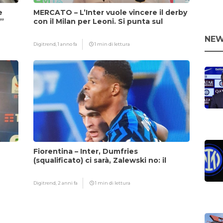
e
MERCATO – L’Inter vuole vincere il derby
i”
con il Milan per Leoni. Si punta sul
fattore Chivu
NEW
Digitrend,
1 anno fa
1 min di lettura
Fiorentina – Inter, Dumfries
(squalificato) ci sarà, Zalewski no: il
motivo
Digitrend,
2 anni fa
1 min di lettura