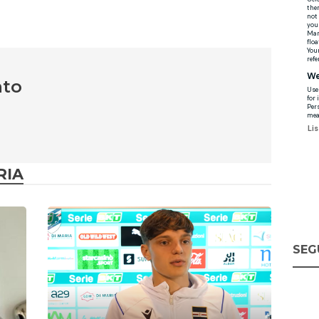
nto
RIA
SEG