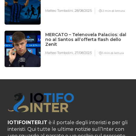
Matteo Tombolini,
28/08/2025
2 min di lettura
MERCATO – Telenovela Palacios: dal
no al Santos all’offerta flash dello
Zenit
Matteo Tombolini,
27/08/2025
1 min di lettura
IOTIFOINTER.IT
è il portale degli interisti e per gli
interisti. Qui tutte le ultime notizie sull’Inter con
uno sguardo al passato e un occhio sul presente,