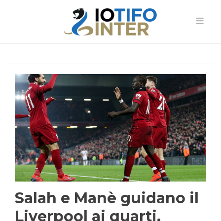
Salah e Manè guidano il
Liverpool ai quarti,