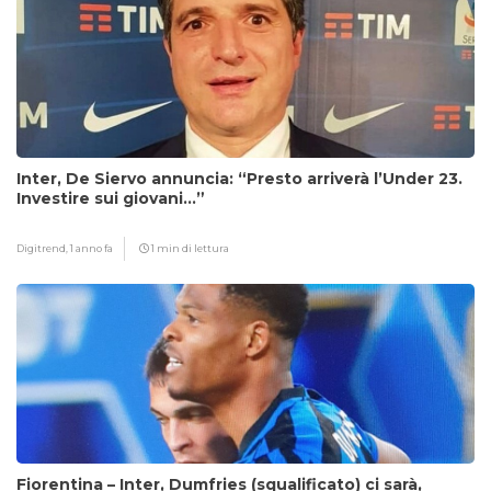
Inter, De Siervo annuncia: “Presto arriverà l’Under 23.
Investire sui giovani…”
Digitrend,
1 anno fa
1 min di lettura
Fiorentina – Inter, Dumfries (squalificato) ci sarà,