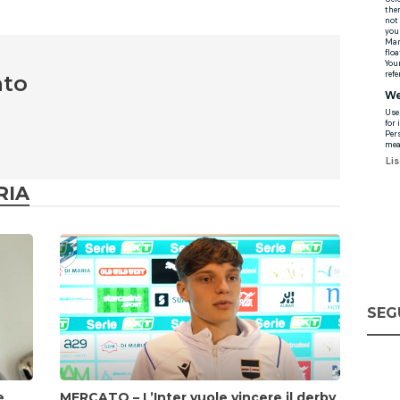
nto
RIA
SEG
e
MERCATO – L’Inter vuole vincere il derby