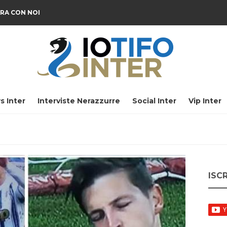
RA CON NOI
s Inter
Interviste Nerazzurre
Social Inter
Vip Inter
ISC