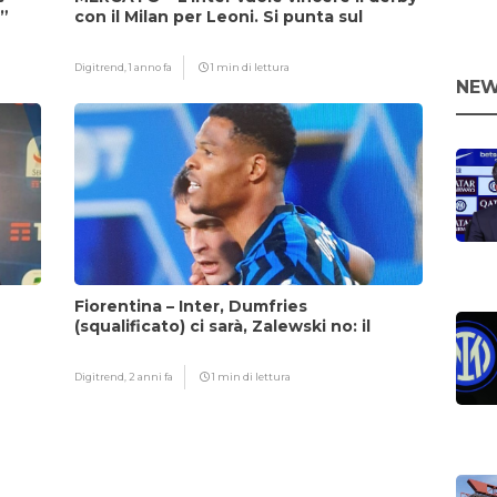
i”
con il Milan per Leoni. Si punta sul
fattore Chivu
Digitrend,
1 anno fa
1 min di lettura
NEW
Fiorentina – Inter, Dumfries
(squalificato) ci sarà, Zalewski no: il
motivo
Digitrend,
2 anni fa
1 min di lettura