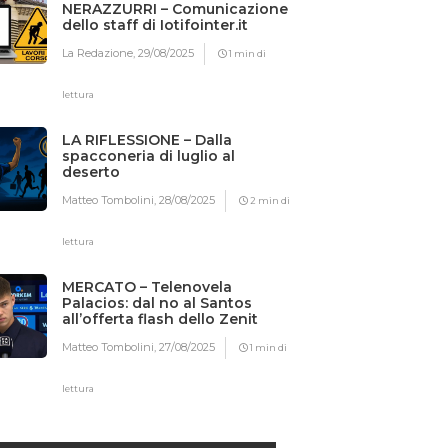
NERAZZURRI – Comunicazione
dello staff di Iotifointer.it
La Redazione,
29/08/2025
1 min di
lettura
LA RIFLESSIONE – Dalla
spacconeria di luglio al
deserto
Matteo Tombolini,
28/08/2025
2 min di
lettura
MERCATO – Telenovela
Palacios: dal no al Santos
all’offerta flash dello Zenit
Matteo Tombolini,
27/08/2025
1 min di
lettura