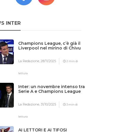
S INTER
Champions League, c’è già il
Liverpool nel mirino di Chivu
La Redazione,
28/11/2025
2 min di
lettura
Inter: un novembre intenso tra
Serie A e Champions League
La Redazione,
31/10/2025
3 min di
lettura
AI LETTORI E AI TIFOSI