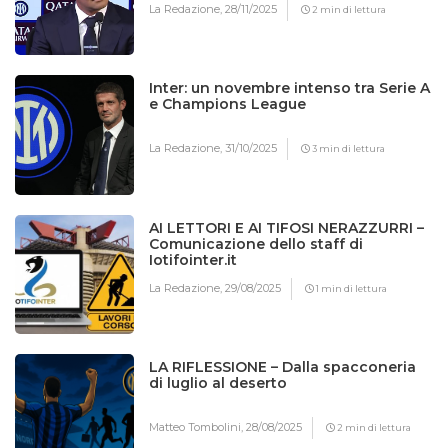
La Redazione,
28/11/2025
2 min di lettura
Inter: un novembre intenso tra Serie A
e Champions League
La Redazione,
31/10/2025
3 min di lettura
AI LETTORI E AI TIFOSI NERAZZURRI –
Comunicazione dello staff di
Iotifointer.it
La Redazione,
29/08/2025
1 min di lettura
LA RIFLESSIONE – Dalla spacconeria
di luglio al deserto
Matteo Tombolini,
28/08/2025
2 min di lettura