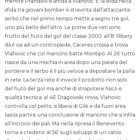
mentre Prandelli si affida a Vlahovic. E la sfida nella
sfida tra giovani bomber è stravinta dall’attaccante
serbo che nel primo tempo mette a segno tre gol,
uno più bello dell’altro. Le prime due reti sono
frutto del fiuto del gol del classe 2000: all’8′ Ribery
dà il via ad un contropiede, Caceres crossa e trova
Vlahovic che col mancino batte Montipò. Al 26′ tutto
nasce da una mischia in area dopo una parata del
portiere e il serbo è il più veloce a depositare la palla
in rete. La terza rete è invece il prodotto non solo
del fiuto del gol ma anche di strapotere fisico e
qualità tecnica: al 46′ Dragowski rinvia, Vlahovic
controlla col petto, si libera di Glik e da fuori area
lascia partire una conclusione di mancino che si infila
all’incrocio dei pali. Ma nella ripresa il Benevento
torna a crederci: al 56′ sugli sviluppi di un calcio