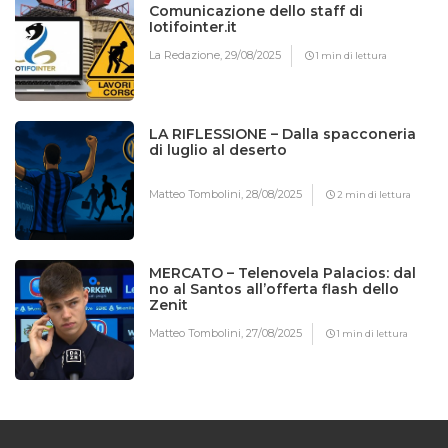
Comunicazione dello staff di
Iotifointer.it
La Redazione,
29/08/2025
1 min di lettura
LA RIFLESSIONE – Dalla spacconeria
di luglio al deserto
Matteo Tombolini,
28/08/2025
2 min di lettura
MERCATO – Telenovela Palacios: dal
no al Santos all’offerta flash dello
Zenit
Matteo Tombolini,
27/08/2025
1 min di lettura