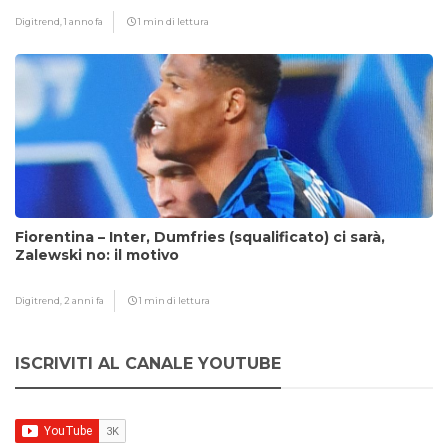
Digitrend,
1 anno fa
1 min di lettura
Fiorentina – Inter, Dumfries (squalificato) ci sarà,
Zalewski no: il motivo
Digitrend,
2 anni fa
1 min di lettura
ISCRIVITI AL CANALE YOUTUBE