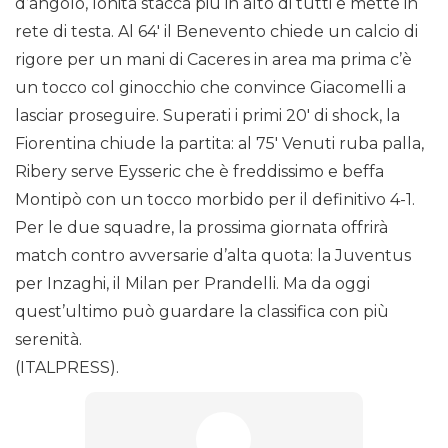
d’angolo, Ionita stacca più in alto di tutti e mette in
rete di testa. Al 64′ il Benevento chiede un calcio di
rigore per un mani di Caceres in area ma prima c’è
un tocco col ginocchio che convince Giacomelli a
lasciar proseguire. Superati i primi 20′ di shock, la
Fiorentina chiude la partita: al 75′ Venuti ruba palla,
Ribery serve Eysseric che è freddissimo e beffa
Montipò con un tocco morbido per il definitivo 4-1.
Per le due squadre, la prossima giornata offrirà
match contro avversarie d’alta quota: la Juventus
per Inzaghi, il Milan per Prandelli. Ma da oggi
quest’ultimo può guardare la classifica con più
serenità.
(ITALPRESS).