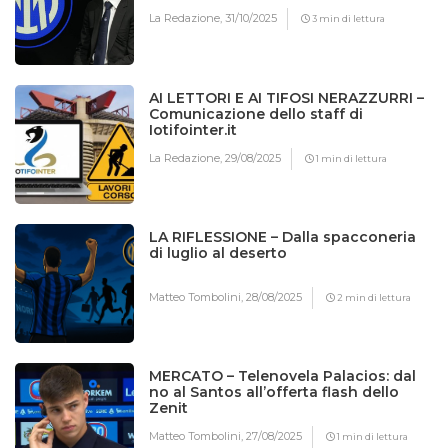
La Redazione,
31/10/2025
3 min di lettura
AI LETTORI E AI TIFOSI NERAZZURRI –
Comunicazione dello staff di
Iotifointer.it
La Redazione,
29/08/2025
1 min di lettura
LA RIFLESSIONE – Dalla spacconeria
di luglio al deserto
Matteo Tombolini,
28/08/2025
2 min di lettura
MERCATO – Telenovela Palacios: dal
no al Santos all’offerta flash dello
Zenit
Matteo Tombolini,
27/08/2025
1 min di lettura