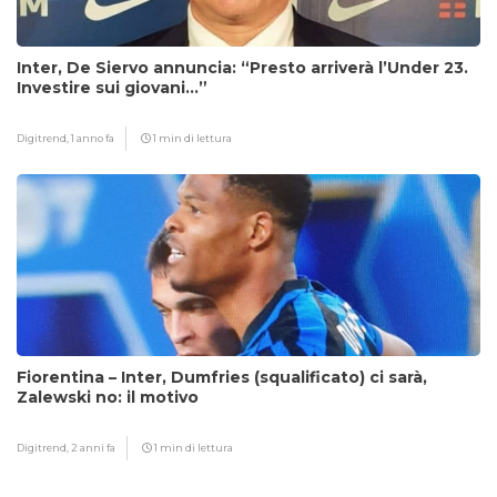
Inter, De Siervo annuncia: “Presto arriverà l’Under 23.
Investire sui giovani…”
Digitrend,
1 anno fa
1 min di lettura
Fiorentina – Inter, Dumfries (squalificato) ci sarà,
Zalewski no: il motivo
Digitrend,
2 anni fa
1 min di lettura