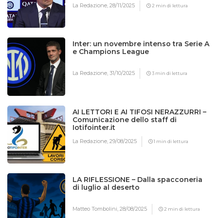
La Redazione,
28/11/2025
2 min di lettura
Inter: un novembre intenso tra Serie A
e Champions League
La Redazione,
31/10/2025
3 min di lettura
AI LETTORI E AI TIFOSI NERAZZURRI –
Comunicazione dello staff di
Iotifointer.it
La Redazione,
29/08/2025
1 min di lettura
LA RIFLESSIONE – Dalla spacconeria
di luglio al deserto
Matteo Tombolini,
28/08/2025
2 min di lettura