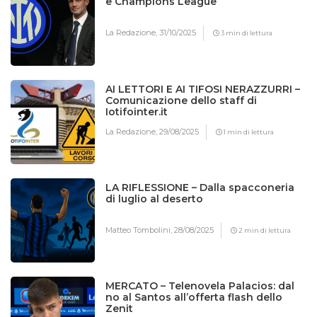
e Champions League
La Redazione,
31/10/2025
3 min di lettura
AI LETTORI E AI TIFOSI NERAZZURRI –
Comunicazione dello staff di
Iotifointer.it
La Redazione,
29/08/2025
1 min di lettura
LA RIFLESSIONE – Dalla spacconeria
di luglio al deserto
Matteo Tombolini,
28/08/2025
2 min di lettura
MERCATO – Telenovela Palacios: dal
no al Santos all’offerta flash dello
Zenit