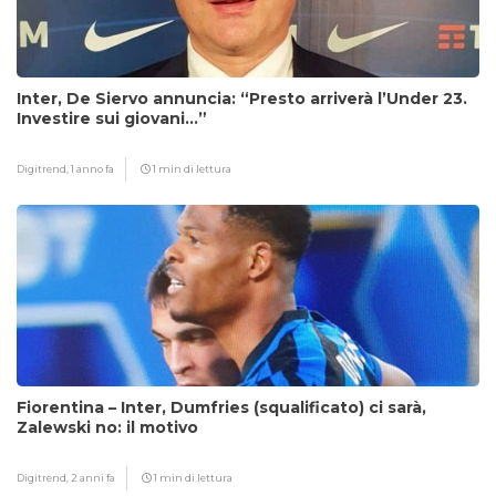
Inter, De Siervo annuncia: “Presto arriverà l’Under 23.
Investire sui giovani…”
Digitrend,
1 anno fa
1 min di lettura
Fiorentina – Inter, Dumfries (squalificato) ci sarà,
Zalewski no: il motivo
Digitrend,
2 anni fa
1 min di lettura