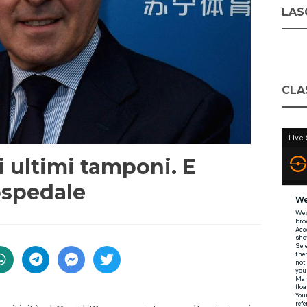
LASC
CLA
li ultimi tamponi. E
’ospedale