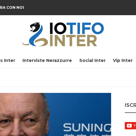
RA CON NOI
s Inter
Interviste Nerazzurre
Social Inter
Vip Inter
ISC