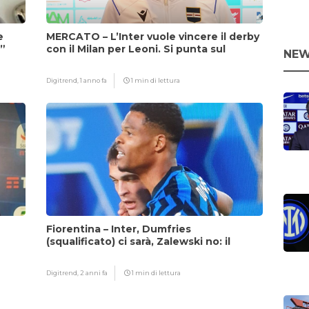
e
MERCATO – L’Inter vuole vincere il derby
i”
con il Milan per Leoni. Si punta sul
NEW
fattore Chivu
Digitrend,
1 anno fa
1 min di lettura
Fiorentina – Inter, Dumfries
(squalificato) ci sarà, Zalewski no: il
motivo
Digitrend,
2 anni fa
1 min di lettura