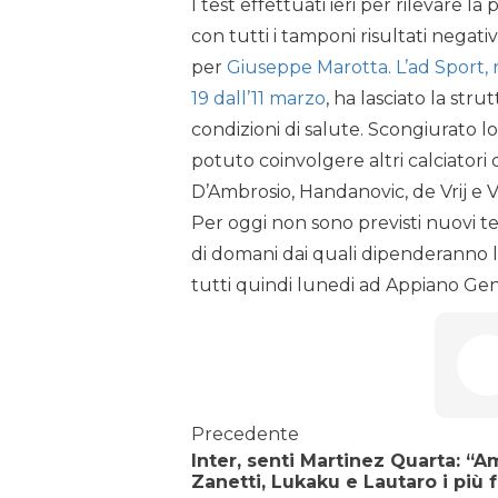
I test effettuati ieri per rilevare la 
con tutti i tamponi risultati negat
per
Giuseppe Marotta. L’ad Sport, 
19 dall’11 marzo
, ha lasciato la str
condizioni di salute. Scongiurato l
potuto coinvolgere altri calciatori d
D’Ambrosio, Handanovic, de Vrij e V
Per oggi non sono previsti nuovi t
di domani dai quali dipenderanno 
tutti quindi lunedi ad Appiano Gent
Precedente
Inter, senti Martinez Quarta: “
Zanetti, Lukaku e Lautaro i più f