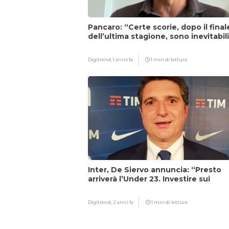
Pancaro: “Certe scorie, dopo il final
dell’ultima stagione, sono inevitabil
Digitrend,
1 anno fa
1 min di lettura
Inter, De Siervo annuncia: “Presto
arriverà l’Under 23. Investire sui
giovani…”
Digitrend,
2 anni fa
1 min di lettura