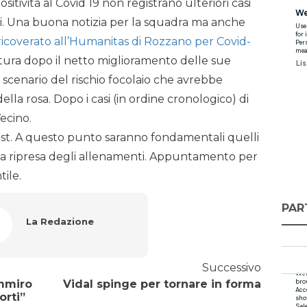
positività al Covid 19 non registrano ulteriori casi
ivi. Una buona notizia per la squadra ma anche
ricoverato all’Humanitas di Rozzano per Covid-
uttura dopo il netto miglioramento delle sue
o scenario del rischio focolaio che avrebbe
ella rosa. Dopo i casi (in ordine cronologico) di
ecino.
est. A questo punto saranno fondamentali quelli
la ripresa degli allenamenti. Appuntamento per
ile.
PAR
La Redazione
Successivo
Ammiro
Vidal spinge per tornare in forma
orti”