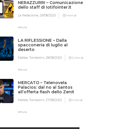
NERAZZURRI – Comunicazione
dello staff di Iotifointer.it
La Redazione,
29/08/2025
1 min di
lettura
LA RIFLESSIONE – Dalla
spacconeria di luglio al
deserto
Matteo Tombolini,
28/08/2025
2 min di
lettura
MERCATO – Telenovela
Palacios: dal no al Santos
all’offerta flash dello Zenit
Matteo Tombolini,
27/08/2025
1 min di
lettura