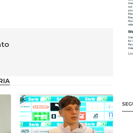
nto
RIA
SEG