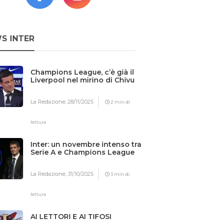
S INTER
Champions League, c’è già il
Liverpool nel mirino di Chivu
La Redazione,
28/11/2025
2 min di
lettura
Inter: un novembre intenso tra
Serie A e Champions League
La Redazione,
31/10/2025
3 min di
lettura
AI LETTORI E AI TIFOSI