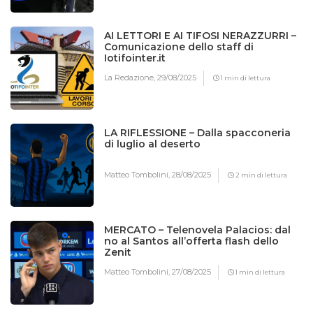
AI LETTORI E AI TIFOSI NERAZZURRI –
Comunicazione dello staff di
Iotifointer.it
La Redazione,
29/08/2025
1 min di lettura
LA RIFLESSIONE – Dalla spacconeria
di luglio al deserto
Matteo Tombolini,
28/08/2025
2 min di lettura
MERCATO – Telenovela Palacios: dal
no al Santos all’offerta flash dello
Zenit
Matteo Tombolini,
27/08/2025
1 min di lettura