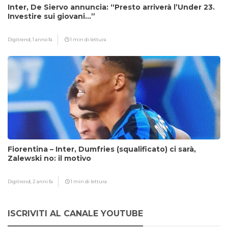
Inter, De Siervo annuncia: “Presto arriverà l’Under 23.
Investire sui giovani…”
Digitrend,
1 anno fa
1 min di lettura
Fiorentina – Inter, Dumfries (squalificato) ci sarà,
Zalewski no: il motivo
Digitrend,
2 anni fa
1 min di lettura
ISCRIVITI AL CANALE YOUTUBE