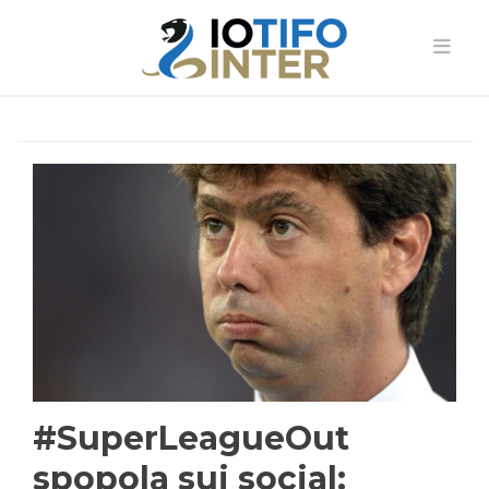
#SuperLeagueOut
spopola sui social: