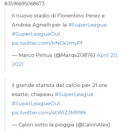
83596695068673
Il nuovo stadio di Florentino Perez e
Andrea Agnelli per la
#SuperLeague
#SuperLeagueOut
pic.twitter.com/lrNCkJmyPf
— Marco Pintus (@Marqs20876)
April 20,
2021
il grande statista del calcio per 21 ore
esatte, chapeau
#SuperLeague
#SuperLeagueOut
pic.twitter.com/4tWIZJMR9N
— Calori sotto la pioggia (@CaloriAlex)