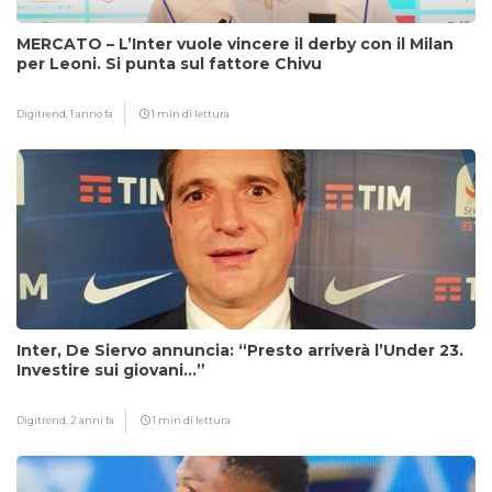
MERCATO – L’Inter vuole vincere il derby con il Milan
per Leoni. Si punta sul fattore Chivu
Digitrend,
1 anno fa
1 min di lettura
Inter, De Siervo annuncia: “Presto arriverà l’Under 23.
Investire sui giovani…”
Digitrend,
2 anni fa
1 min di lettura