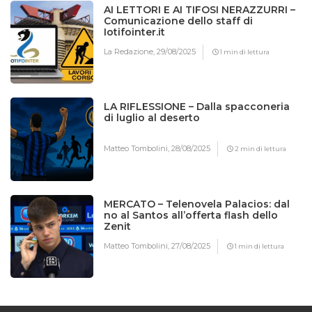
AI LETTORI E AI TIFOSI NERAZZURRI –
Comunicazione dello staff di
Iotifointer.it
La Redazione,
29/08/2025
1 min di lettura
LA RIFLESSIONE – Dalla spacconeria
di luglio al deserto
Matteo Tombolini,
28/08/2025
2 min di lettura
MERCATO – Telenovela Palacios: dal
no al Santos all’offerta flash dello
Zenit
Matteo Tombolini,
27/08/2025
1 min di lettura