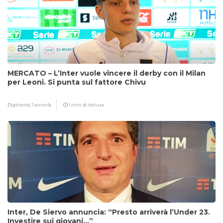
MERCATO – L’Inter vuole vincere il derby con il Milan
per Leoni. Si punta sul fattore Chivu
Digitrend,
1 anno fa
1 min di lettura
Inter, De Siervo annuncia: “Presto arriverà l’Under 23.
Investire sui giovani…”