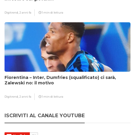
Digitrend,
2 anni fa
1 min di lettura
Fiorentina – Inter, Dumfries (squalificato) ci sarà,
Zalewski no: il motivo
Digitrend,
2 anni fa
1 min di lettura
ISCRIVITI AL CANALE YOUTUBE