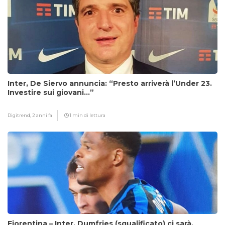
Inter, De Siervo annuncia: “Presto arriverà l’Under 23.
Investire sui giovani…”
Digitrend,
2 anni fa
1 min di lettura
Fiorentina – Inter, Dumfries (squalificato) ci sarà,