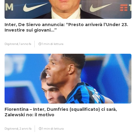
Inter, De Siervo annuncia: “Presto arriverà l’Under 23.
Investire sui giovani…”
Digitrend,
1 anno fa
1 min di lettura
Fiorentina – Inter, Dumfries (squalificato) ci sarà,
Zalewski no: il motivo
Digitrend,
2 anni fa
1 min di lettura