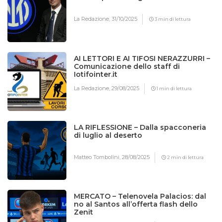
La Redazione,
31/10/2025
3 min di lettura
AI LETTORI E AI TIFOSI NERAZZURRI –
Comunicazione dello staff di
Iotifointer.it
La Redazione,
29/08/2025
1 min di lettura
LA RIFLESSIONE – Dalla spacconeria
di luglio al deserto
Matteo Tombolini,
28/08/2025
2 min di lettura
MERCATO – Telenovela Palacios: dal
no al Santos all’offerta flash dello
Zenit