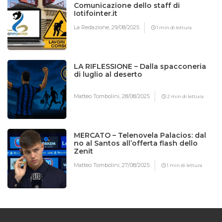
Comunicazione dello staff di
Iotifointer.it
La Redazione,
29/08/2025
1 min di lettura
LA RIFLESSIONE – Dalla spacconeria
di luglio al deserto
Matteo Tombolini,
28/08/2025
2 min di lettura
MERCATO – Telenovela Palacios: dal
no al Santos all’offerta flash dello
Zenit
Matteo Tombolini,
27/08/2025
1 min di lettura