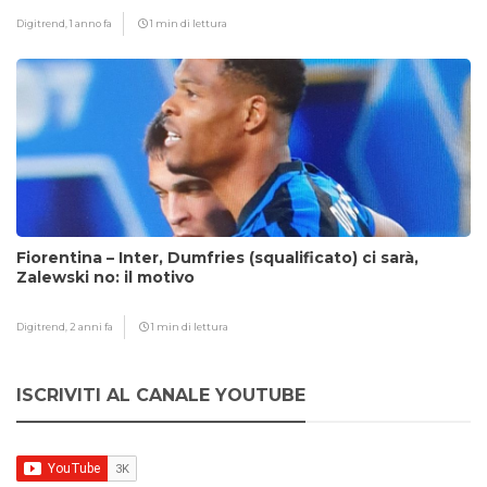
Digitrend,
1 anno fa
1 min di lettura
Fiorentina – Inter, Dumfries (squalificato) ci sarà,
Zalewski no: il motivo
Digitrend,
2 anni fa
1 min di lettura
ISCRIVITI AL CANALE YOUTUBE