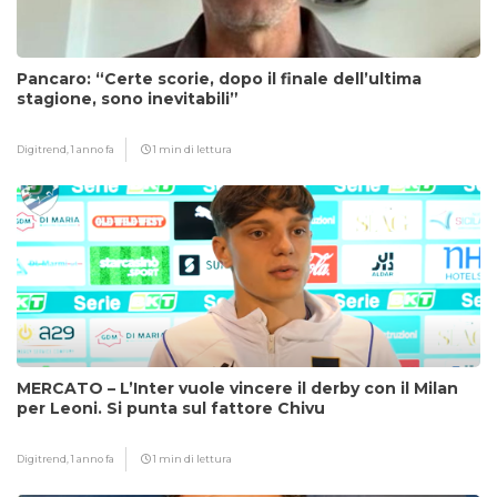
Pancaro: “Certe scorie, dopo il finale dell’ultima
stagione, sono inevitabili”
Digitrend,
1 anno fa
1 min di lettura
MERCATO – L’Inter vuole vincere il derby con il Milan
per Leoni. Si punta sul fattore Chivu
Digitrend,
1 anno fa
1 min di lettura