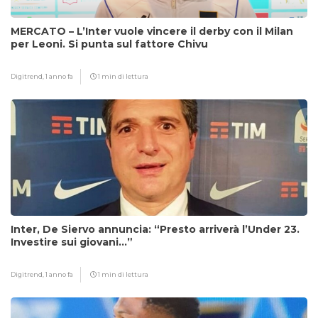
MERCATO – L’Inter vuole vincere il derby con il Milan
per Leoni. Si punta sul fattore Chivu
Digitrend,
1 anno fa
1 min di lettura
Inter, De Siervo annuncia: “Presto arriverà l’Under 23.
Investire sui giovani…”
Digitrend,
1 anno fa
1 min di lettura