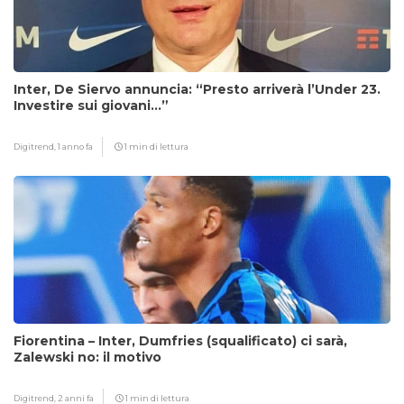
Inter, De Siervo annuncia: “Presto arriverà l’Under 23.
Investire sui giovani…”
Digitrend,
1 anno fa
1 min di lettura
Fiorentina – Inter, Dumfries (squalificato) ci sarà,
Zalewski no: il motivo
Digitrend,
2 anni fa
1 min di lettura