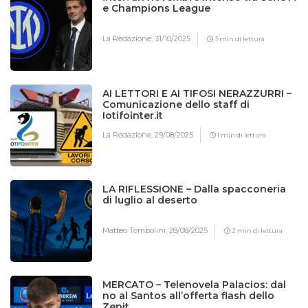
e Champions League
La Redazione,
31/10/2025
3 min di lettura
AI LETTORI E AI TIFOSI NERAZZURRI –
Comunicazione dello staff di
Iotifointer.it
La Redazione,
29/08/2025
1 min di lettura
LA RIFLESSIONE – Dalla spacconeria
di luglio al deserto
Matteo Tombolini,
28/08/2025
2 min di lettura
MERCATO – Telenovela Palacios: dal
no al Santos all’offerta flash dello
Zenit