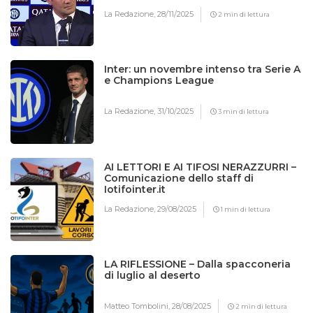
La Redazione,
28/11/2025
2 min di lettura
Inter: un novembre intenso tra Serie A
e Champions League
La Redazione,
31/10/2025
3 min di lettura
AI LETTORI E AI TIFOSI NERAZZURRI –
Comunicazione dello staff di
Iotifointer.it
La Redazione,
29/08/2025
1 min di lettura
LA RIFLESSIONE – Dalla spacconeria
di luglio al deserto
Matteo Tombolini,
28/08/2025
2 min di lettura