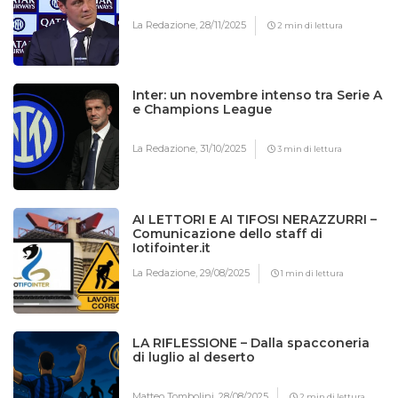
La Redazione,
28/11/2025
2 min di lettura
Inter: un novembre intenso tra Serie A
e Champions League
La Redazione,
31/10/2025
3 min di lettura
AI LETTORI E AI TIFOSI NERAZZURRI –
Comunicazione dello staff di
Iotifointer.it
La Redazione,
29/08/2025
1 min di lettura
LA RIFLESSIONE – Dalla spacconeria
di luglio al deserto
Matteo Tombolini,
28/08/2025
2 min di lettura