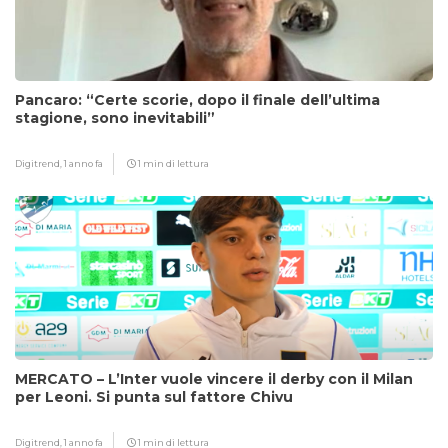
Pancaro: “Certe scorie, dopo il finale dell’ultima
stagione, sono inevitabili”
Digitrend,
1 anno fa
1 min di lettura
MERCATO – L’Inter vuole vincere il derby con il Milan
per Leoni. Si punta sul fattore Chivu
Digitrend,
1 anno fa
1 min di lettura