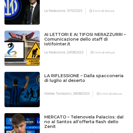
La Redazione,
31/10/2025
3 min di lettura
AI LETTORI E AI TIFOSI NERAZZURRI –
Comunicazione dello staff di
Iotifointer.it
La Redazione,
29/08/2025
1 min di lettura
LA RIFLESSIONE – Dalla spacconeria
di luglio al deserto
Matteo Tombolini,
28/08/2025
2 min di lettura
MERCATO – Telenovela Palacios: dal
no al Santos all’offerta flash dello
Zenit