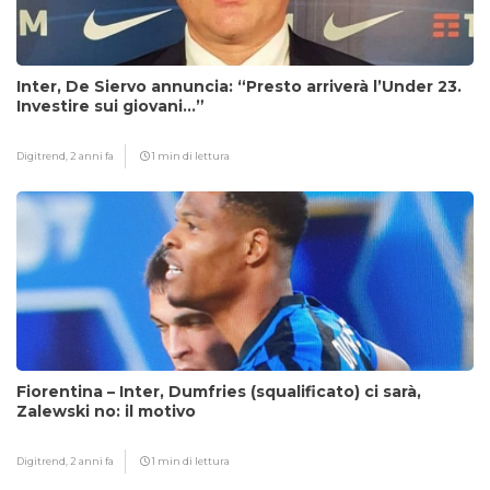
Inter, De Siervo annuncia: “Presto arriverà l’Under 23.
Investire sui giovani…”
Digitrend,
2 anni fa
1 min di lettura
Fiorentina – Inter, Dumfries (squalificato) ci sarà,
Zalewski no: il motivo
Digitrend,
2 anni fa
1 min di lettura