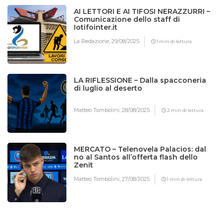
AI LETTORI E AI TIFOSI NERAZZURRI –
Comunicazione dello staff di
Iotifointer.it
La Redazione,
29/08/2025
1 min di lettura
LA RIFLESSIONE – Dalla spacconeria
di luglio al deserto
Matteo Tombolini,
28/08/2025
2 min di lettura
MERCATO – Telenovela Palacios: dal
no al Santos all’offerta flash dello
Zenit
Matteo Tombolini,
27/08/2025
1 min di lettura