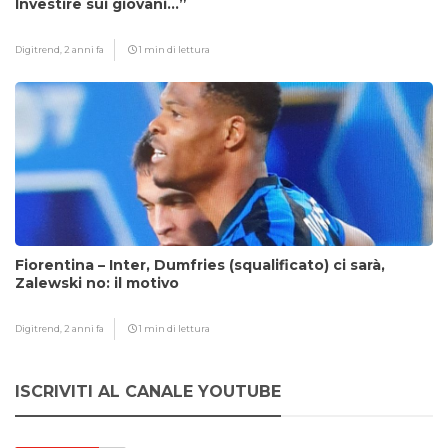
Investire sui giovani…”
Digitrend,
2 anni fa
1 min di lettura
Fiorentina – Inter, Dumfries (squalificato) ci sarà,
Zalewski no: il motivo
Digitrend,
2 anni fa
1 min di lettura
ISCRIVITI AL CANALE YOUTUBE