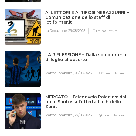
AI LETTORI E AI TIFOSI NERAZZURRI –
Comunicazione dello staff di
Iotifointer.it
La Redazione,
29/08/2025
1 min di lettura
LA RIFLESSIONE – Dalla spacconeria
di luglio al deserto
Matteo Tombolini,
28/08/2025
2 min di lettura
MERCATO – Telenovela Palacios: dal
no al Santos all’offerta flash dello
Zenit
Matteo Tombolini,
27/08/2025
1 min di lettura