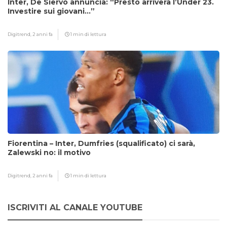
Inter, De Siervo annuncia: “Presto arriverà l’Under 23.
Investire sui giovani…”
Digitrend,
2 anni fa
1 min di lettura
Fiorentina – Inter, Dumfries (squalificato) ci sarà,
Zalewski no: il motivo
Digitrend,
2 anni fa
1 min di lettura
ISCRIVITI AL CANALE YOUTUBE