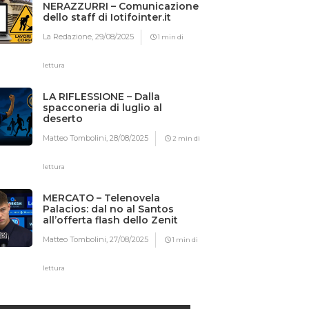
NERAZZURRI – Comunicazione
dello staff di Iotifointer.it
La Redazione,
29/08/2025
1 min di
lettura
LA RIFLESSIONE – Dalla
spacconeria di luglio al
deserto
Matteo Tombolini,
28/08/2025
2 min di
lettura
MERCATO – Telenovela
Palacios: dal no al Santos
all’offerta flash dello Zenit
Matteo Tombolini,
27/08/2025
1 min di
lettura