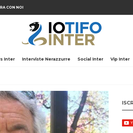
RA CON NOI
s Inter
Interviste Nerazzurre
Social Inter
Vip Inter
ISC