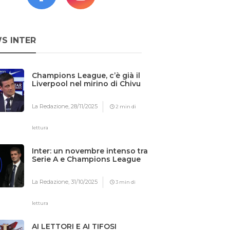
S INTER
Champions League, c’è già il
Liverpool nel mirino di Chivu
La Redazione,
28/11/2025
2 min di
lettura
Inter: un novembre intenso tra
Serie A e Champions League
La Redazione,
31/10/2025
3 min di
lettura
AI LETTORI E AI TIFOSI