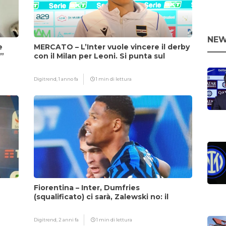
NEW
e
MERCATO – L’Inter vuole vincere il derby
i”
con il Milan per Leoni. Si punta sul
fattore Chivu
Digitrend,
1 anno fa
1 min di lettura
Fiorentina – Inter, Dumfries
(squalificato) ci sarà, Zalewski no: il
motivo
Digitrend,
2 anni fa
1 min di lettura