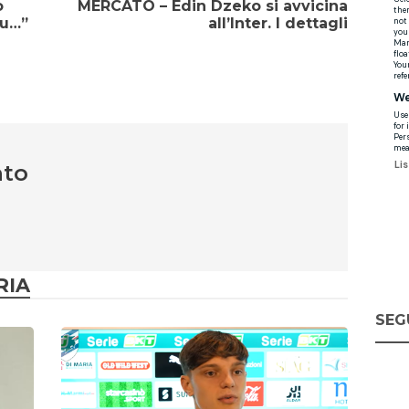
o
MERCATO – Edin Dzeko si avvicina
ku…”
all’Inter. I dettagli
nto
RIA
SEG