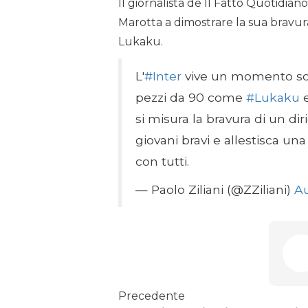
Il giornalista de Il Fatto Quotidia
Marotta a dimostrare la sua bravura
Lukaku.
L'
#Inter
vive un momento soc
pezzi da 90 come
#Lukaku
si misura la bravura di un di
giovani bravi e allestisca un
con tutti.
— Paolo Ziliani (@ZZiliani)
Au
Precedente