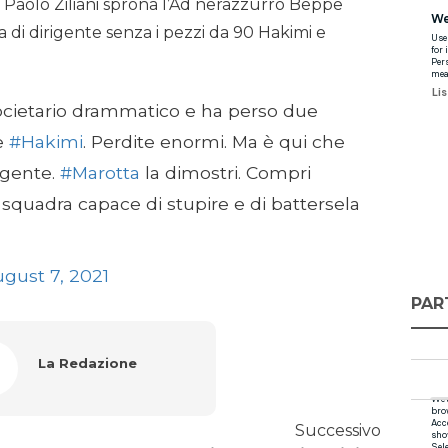
no Paolo Ziliani sprona l’Ad nerazzurro Beppe
 di dirigente senza i pezzi da 90 Hakimi e
ietario drammatico e ha perso due
e
#Hakimi
. Perdite enormi. Ma è qui che
rigente.
#Marotta
la dimostri. Compri
a squadra capace di stupire e di battersela
gust 7, 2021
PAR
La Redazione
Successivo