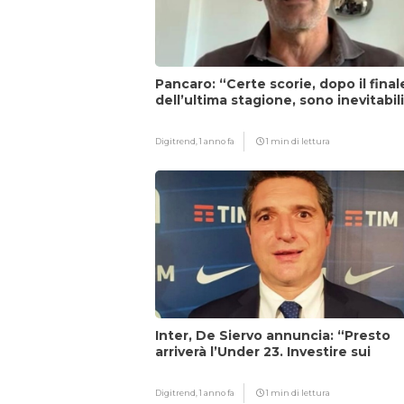
Pancaro: “Certe scorie, dopo il final
dell’ultima stagione, sono inevitabil
Digitrend,
1 anno fa
1 min di lettura
Inter, De Siervo annuncia: “Presto
arriverà l’Under 23. Investire sui
giovani…”
Digitrend,
1 anno fa
1 min di lettura