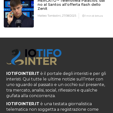
MERCATO – Telenovela Palacios: dal
no al Santos all’offerta flash dello
Zenit
Matteo Tombolini,
27/08/2025
1 min di lettura
IOTIFOINTER.IT
è il portale degli interisti e per gli
interisti. Qui tutte le ultime notizie sull’Inter con
uno sguardo al passato e un occhio sul presente,
tra mercato, analisi, social, riflessioni e qualche
gufata alla concorrenza.
IOTIFOINTER.IT
è una testata giornalistica
telematica non soggetta a registrazione come