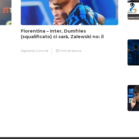
Fiorentina – Inter, Dumfries
(squalificato) ci sarà, Zalewski no: il
motivo
Digitrend,
2 anni fa
1 min di lettura