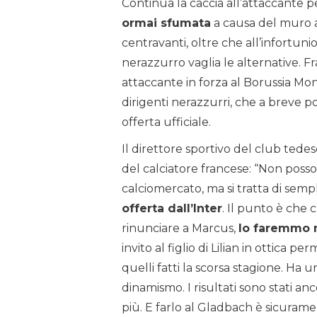
Continua la caccia all’attaccante pe
ormai sfumata
a causa del muro a
centravanti, oltre che all’infortuni
nerazzurro vaglia le alternative. 
attaccante in forza al Borussia Mo
dirigenti nerazzurri, che a breve
offerta ufficiale.
Il direttore sportivo del club tede
del calciatore francese: “Non posso
calciomercato, ma si tratta di sempl
offerta dall’Inter
. Il punto è che
rinunciare a Marcus,
lo faremmo 
invito al figlio di Lilian in ottica
quelli fatti la scorsa stagione. Ha 
dinamismo. I risultati sono stati a
più. E farlo al Gladbach è sicuram