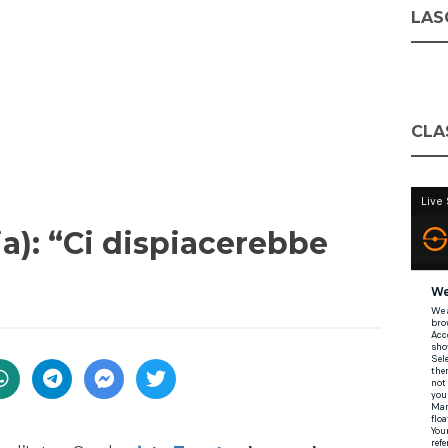
LASC
CLA
ia): “Ci dispiacerebbe