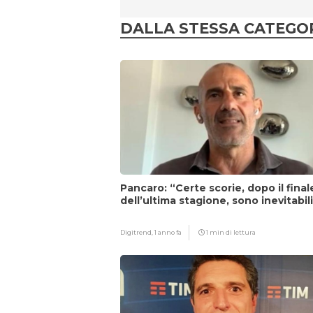
DALLA STESSA CATEGO
Pancaro: “Certe scorie, dopo il final
dell’ultima stagione, sono inevitabil
Digitrend,
1 anno fa
1 min di lettura