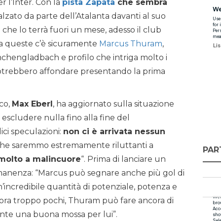
r l’Inter. Con la
pista Zapata
che sembra
lzato da parte dell’Atalanta davanti al suo
o che lo terrà fuori un mese, adesso il club
Fra queste c’è sicuramente
Marcus Thuram
,
nchengladbach e profilo che intriga molto i
 potrebbero affondare presentando la prima
sco,
Max Eberl
, ha aggiornato sulla situazione
 escludere nulla fino alla fine del
ici speculazioni:
non ci è arrivata nessun
 che saremmo estremamente riluttanti a
PAR
molto a malincuore
“. Prima di lanciare un
 permanenza: “Marcus può segnare anche più gol di
un’incredibile quantità di potenziale, potenza e
ncora troppo pochi, Thuram può fare ancora di
ente una buona mossa per lui”.