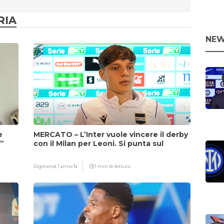
RIA
NEW
e
MERCATO – L’Inter vuole vincere il derby
i”
con il Milan per Leoni. Si punta sul
fattore Chivu
Digitrend,
1 anno fa
1 min di lettura