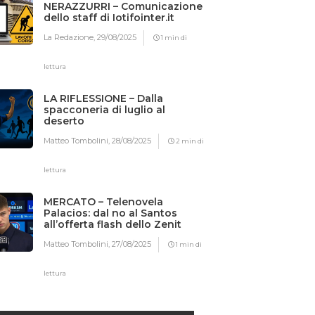
NERAZZURRI – Comunicazione
dello staff di Iotifointer.it
La Redazione,
29/08/2025
1 min di
lettura
LA RIFLESSIONE – Dalla
spacconeria di luglio al
deserto
Matteo Tombolini,
28/08/2025
2 min di
lettura
MERCATO – Telenovela
Palacios: dal no al Santos
all’offerta flash dello Zenit
Matteo Tombolini,
27/08/2025
1 min di
lettura