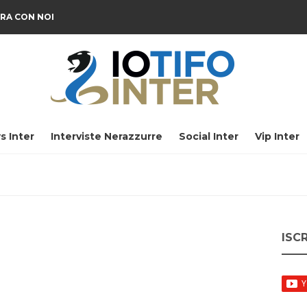
RA CON NOI
s Inter
Interviste Nerazzurre
Social Inter
Vip Inter
ISC