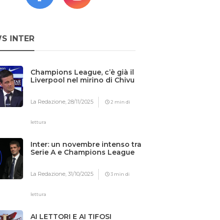
S INTER
Champions League, c’è già il
Liverpool nel mirino di Chivu
La Redazione,
28/11/2025
2 min di
lettura
Inter: un novembre intenso tra
Serie A e Champions League
La Redazione,
31/10/2025
3 min di
lettura
AI LETTORI E AI TIFOSI