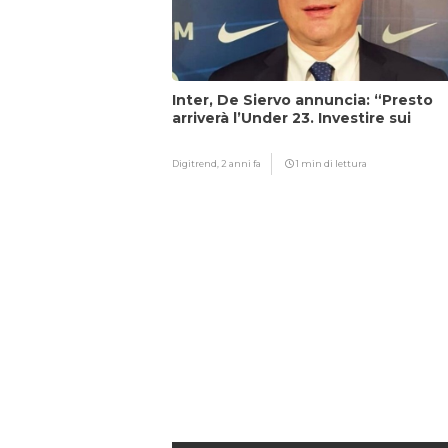
Inter, De Siervo annuncia: “Presto
arriverà l’Under 23. Investire sui
giovani…”
Digitrend,
2 anni fa
1 min di lettura