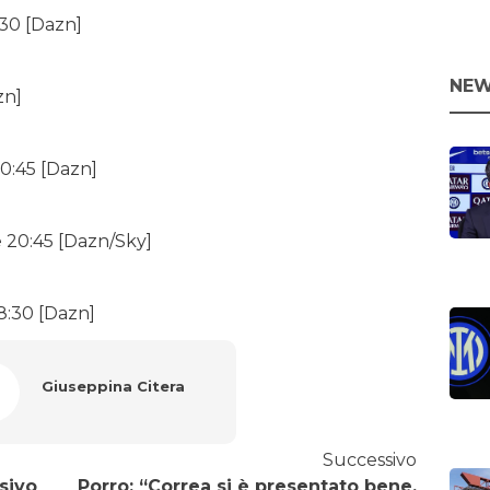
:30 [Dazn]
NEW
zn]
20:45 [Dazn]
e 20:45 [Dazn/Sky]
18:30 [Dazn]
Giuseppina Citera
Successivo
sivo
Porro: “Correa si è presentato bene.