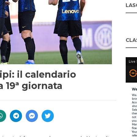
LASC
CLA
ipi: il calendario
la 19ª giornata