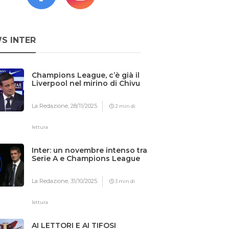
S INTER
Champions League, c’è già il
Liverpool nel mirino di Chivu
La Redazione,
28/11/2025
2 min di
lettura
Inter: un novembre intenso tra
Serie A e Champions League
La Redazione,
31/10/2025
3 min di
lettura
AI LETTORI E AI TIFOSI