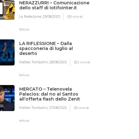
NERAZZURRI – Comunicazione
dello staff di Iotifointer.it
La Redazione,
29/08/2025
1 min di
lettura
LA RIFLESSIONE – Dalla
spacconeria di luglio al
deserto
Matteo Tombolini,
28/08/2025
2 min di
lettura
MERCATO – Telenovela
Palacios: dal no al Santos
all’offerta flash dello Zenit
Matteo Tombolini,
27/08/2025
1 min di
lettura