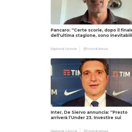
Pancaro: “Certe scorie, dopo il final
dell’ultima stagione, sono inevitabil
Digitrend,
1 anno fa
1 min di lettura
Inter, De Siervo annuncia: “Presto
arriverà l’Under 23. Investire sui
giovani…”
Digitrend,
2 anni fa
1 min di lettura