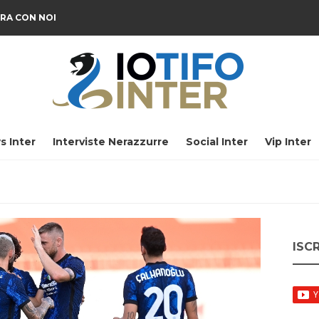
RA CON NOI
s Inter
Interviste Nerazzurre
Social Inter
Vip Inter
ISC