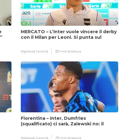
e
MERCATO – L’Inter vuole vincere il derby
i”
con il Milan per Leoni. Si punta sul
fattore Chivu
Digitrend,
1 anno fa
1 min di lettura
Fiorentina – Inter, Dumfries
(squalificato) ci sarà, Zalewski no: il
motivo
Digitrend,
2 anni fa
1 min di lettura