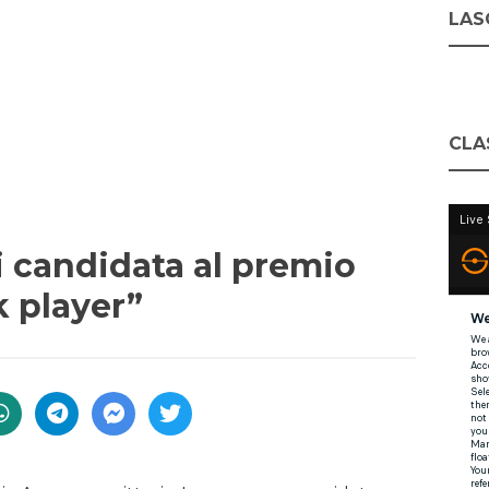
LASC
CLA
li candidata al premio
k player”