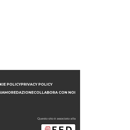
IE POLICY
PRIVACY POLICY
SIAMO
REDAZIONE
COLLABORA CON NOI
Questo sito è associato alla