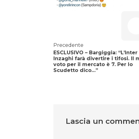
Precedente
ESCLUSIVO – Bargiggia: “L’Inter 
Inzaghi farà divertire i tifosi. Il 
voto per il mercato è 7. Per lo
Scudetto dico…”
Lascia un comme