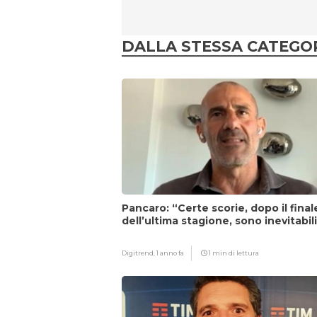
DALLA STESSA CATEGO
Pancaro: “Certe scorie, dopo il final
dell’ultima stagione, sono inevitabil
Digitrend,
1 anno fa
1 min di lettura