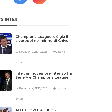
S INTER
Champions League, c’è già il
Liverpool nel mirino di Chivu
La Redazione,
28/11/2025
2 min di
lettura
Inter: un novembre intenso tra
Serie A e Champions League
La Redazione,
31/10/2025
3 min di
lettura
AI LETTORI E AI TIFOSI