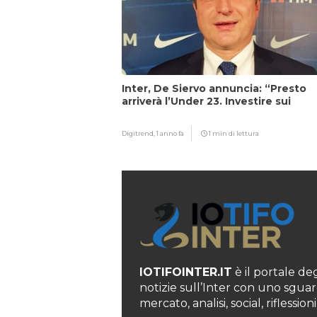
Inter, De Siervo annuncia: “Presto
arriverà l’Under 23. Investire sui
giovani…”
Digitrend,
1 anno fa
1 min di lettura
IOTIFOINTER.IT
è il portale degl
notizie sull’Inter con uno sguar
mercato, analisi, social, rifless