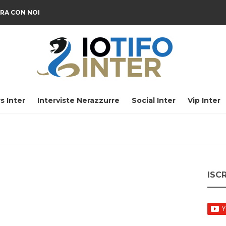
RA CON NOI
s Inter
Interviste Nerazzurre
Social Inter
Vip Inter
ISC