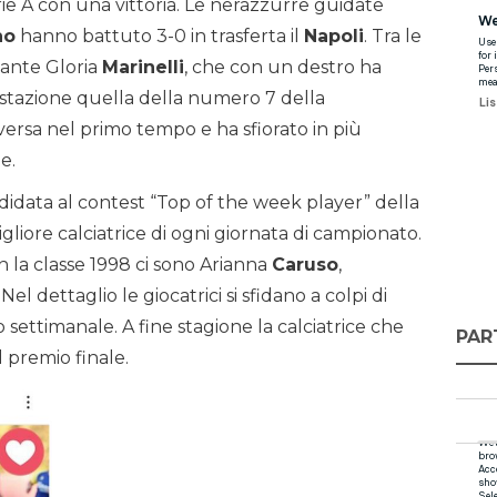
ie A con una vittoria. Le nerazzurre guidate
no
hanno battuto 3-0 in trasferta il
Napoli
. Tra le
cante Gloria
Marinelli
, che con un destro ha
estazione quella della numero 7 della
ersa nel primo tempo e ha sfiorato in più
e.
idata al contest “Top of the week player” della
gliore calciatrice di ogni giornata di campionato.
n la classe 1998 ci sono Arianna
Caruso
,
. Nel dettaglio le giocatrici si sfidano a colpi di
o settimanale. A fine stagione la calciatrice che
PAR
l premio finale.