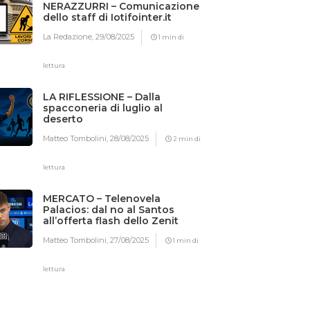
NERAZZURRI – Comunicazione
dello staff di Iotifointer.it
La Redazione,
29/08/2025
1 min di
lettura
LA RIFLESSIONE – Dalla
spacconeria di luglio al
deserto
Matteo Tombolini,
28/08/2025
2 min di
lettura
MERCATO – Telenovela
Palacios: dal no al Santos
all’offerta flash dello Zenit
Matteo Tombolini,
27/08/2025
1 min di
lettura