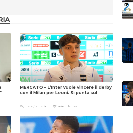
RIA
e
MERCATO – L’Inter vuole vincere il derby
i”
con il Milan per Leoni. Si punta sul
fattore Chivu
Digitrend,
1 anno fa
1 min di lettura