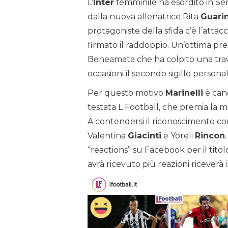
L’
Inter
femminile ha esordito in Ser
dalla nuova allenatrice Rita
Guari
protagoniste della sfida c’è l’attac
firmato il raddoppio. Un’ottima pr
Beneamata che ha colpito una trav
occasioni il secondo sigillo personal
Per questo motivo
Marinelli
è cand
testata L Football, che premia la mi
A contendersi il riconoscimento co
Valentina
Giacinti
e Yoreli
Rincon
“reactions” su Facebook per il titol
avrà ricevuto più reazioni riceverà i