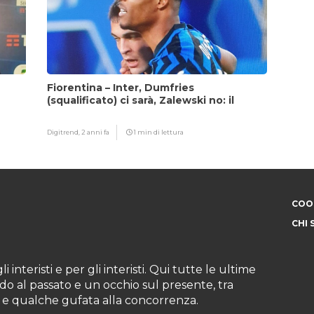
Fiorentina – Inter, Dumfries
(squalificato) ci sarà, Zalewski no: il
motivo
Digitrend,
2 anni fa
1 min di lettura
COOK
CHI 
i interisti e per gli interisti. Qui tutte le ultime
do al passato e un occhio sul presente, tra
ioni e qualche gufata alla concorrenza.