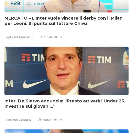
MERCATO – L’Inter vuole vincere il derby con il Milan
per Leoni. Si punta sul fattore Chivu
Digitrend,
1 anno fa
1 min di lettura
Inter, De Siervo annuncia: “Presto arriverà l’Under 23.
Investire sui giovani…”
Digitrend,
2 anni fa
1 min di lettura