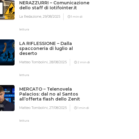
NERAZZURRI – Comunicazione
dello staff di Iotifointer.it
La Redazione,
29/08/2025
1 min di
lettura
LA RIFLESSIONE – Dalla
spacconeria di luglio al
deserto
Matteo Tombolini,
28/08/2025
2 min di
lettura
MERCATO – Telenovela
Palacios: dal no al Santos
all’offerta flash dello Zenit
Matteo Tombolini,
27/08/2025
1 min di
lettura