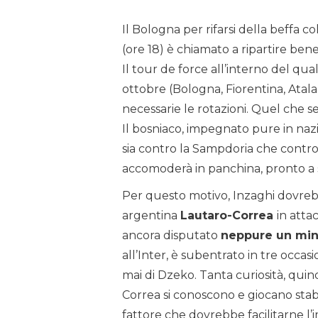
Il Bologna per rifarsi della beffa c
(ore 18) è chiamato a ripartire ben
Il tour de force all’interno del qua
ottobre (Bologna, Fiorentina, Atal
necessarie le rotazioni. Quel che 
Il bosniaco, impegnato pure in naz
sia contro la Sampdoria che contro 
accomoderà in panchina, pronto a
Per questo motivo, Inzaghi dovrebb
argentina
Lautaro-Correa
in atta
ancora disputato
neppure un min
all’Inter, è subentrato in tre occa
mai di Dzeko. Tanta curiosità, quind
Correa si conoscono e giocano stab
fattore che dovrebbe facilitarne 