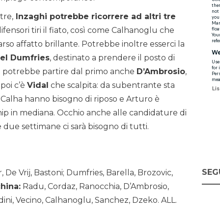
tre,
Inzaghi potrebbe ricorrere ad altri tre
ifensori tiri il fiato, così come Calhanoglu che
rso affatto brillante. Potrebbe inoltre esserci la
el Dumfries
, destinato a prendere il posto di
a potrebbe partire dal primo anche
D’Ambrosio
,
 poi c’è
Vidal
che scalpita: da subentrante sta
Calha hanno bisogno di riposo e Arturo è
ship in mediana. Occhio anche alle candidature di
 due settimane ci sarà bisogno di tutti.
SEG
 De Vrij, Bastoni; Dumfries, Barella, Brozovic,
hina:
Radu, Cordaz, Ranocchia, D’Ambrosio,
dini, Vecino, Calhanoglu, Sanchez, Dzeko. ALL.