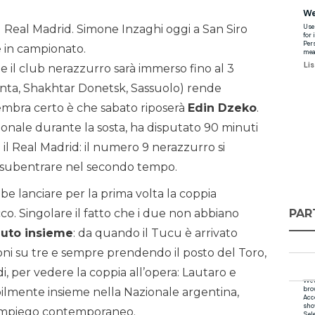
ol Real Madrid. Simone Inzaghi oggi a San Siro
e in campionato.
le il club nerazzurro sarà immerso fino al 3
anta, Shakhtar Donetsk, Sassuolo) rende
sembra certo è che sabato riposerà
Edin Dzeko
.
ionale durante la sosta, ha disputato 90 minuti
il Real Madrid: il numero 9 nerazzurro si
 subentrare nel secondo tempo.
e lanciare per la prima volta la coppia
PAR
cco. Singolare il fatto che i due non abbiano
uto insieme
: da quando il Tucu è arrivato
sioni su tre e sempre prendendo il posto del Toro,
i, per vedere la coppia all’opera: Lautaro e
ilmente insieme nella Nazionale argentina,
l’impiego contemporaneo.