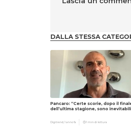
Lascia un comme
DALLA STESSA CATEGO
Pancaro: “Certe scorie, dopo il final
dell’ultima stagione, sono inevitabil
Digitrend,
1 anno fa
1 min di lettura