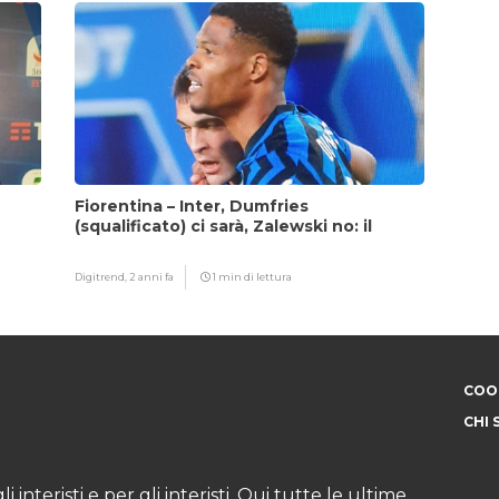
Fiorentina – Inter, Dumfries
(squalificato) ci sarà, Zalewski no: il
motivo
Digitrend,
2 anni fa
1 min di lettura
COOK
CHI 
i interisti e per gli interisti. Qui tutte le ultime