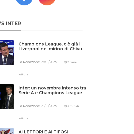
S INTER
Champions League, c’è già il
Liverpool nel mirino di Chivu
La Redazione,
28/11/2025
2 min di
lettura
Inter: un novembre intenso tra
Serie A e Champions League
La Redazione,
31/10/2025
3 min di
lettura
AI LETTORI E AI TIFOSI