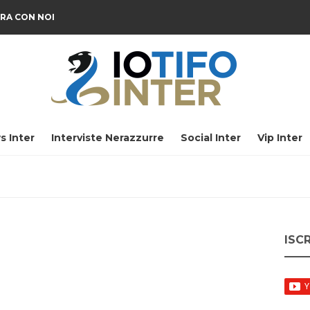
RA CON NOI
s Inter
Interviste Nerazzurre
Social Inter
Vip Inter
ISC