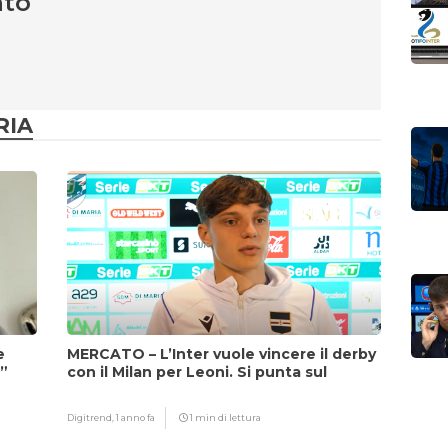
nto
RIA
e
MERCATO – L’Inter vuole vincere il derby
i”
con il Milan per Leoni. Si punta sul
fattore Chivu
Digitrend,
1 anno fa
1 min di lettura