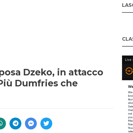
LASC
CLA
iposa Dzeko, in attacco
 Più Dumfries che