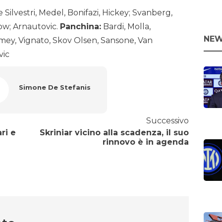
 Silvestri, Medel, Bonifazi, Hickey; Svanberg,
ow; Arnautovic.
Panchina:
Bardi, Molla,
NEW
mey, Vignato, Skov Olsen, Sansone, Van
vic
Simone De Stefanis
Successivo
ri e
Skriniar vicino alla scadenza, il suo
rinnovo è in agenda