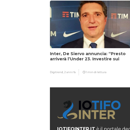
Inter, De Siervo annuncia: “Presto
arriverà l’Under 23. Investire sui
giovani…”
Digitrend,
2 anni fa
1 min di lettura
IOTIFOINTER.IT
è il portale degl