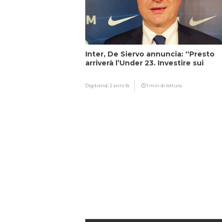
Inter, De Siervo annuncia: “Presto
arriverà l’Under 23. Investire sui
giovani…”
Digitrend,
2 anni fa
1 min di lettura