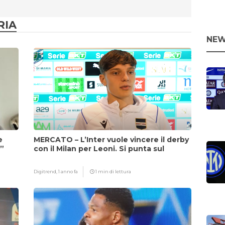
RIA
NEW
e
MERCATO – L’Inter vuole vincere il derby
i”
con il Milan per Leoni. Si punta sul
fattore Chivu
Digitrend,
1 anno fa
1 min di lettura