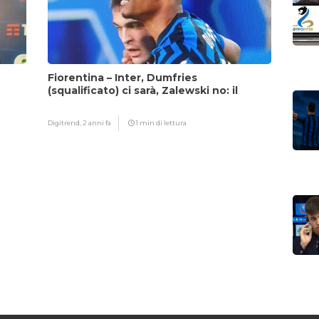
Fiorentina – Inter, Dumfries
(squalificato) ci sarà, Zalewski no: il
motivo
Digitrend,
2 anni fa
1 min di lettura