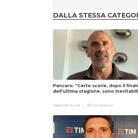
DALLA STESSA CATEGO
Pancaro: “Certe scorie, dopo il final
dell’ultima stagione, sono inevitabil
Digitrend,
1 anno fa
1 min di lettura