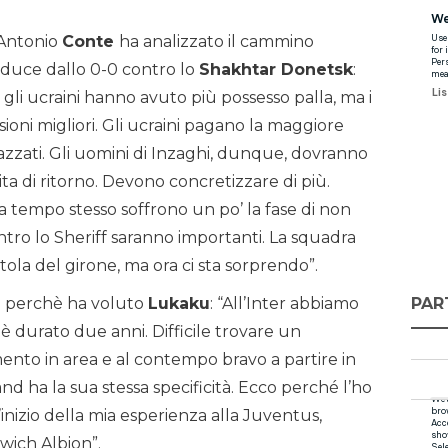
 Antonio
Conte
ha analizzato il cammino
duce dallo 0-0 contro lo
Shakhtar Donetsk
:
ta: gli ucraini hanno avuto più possesso palla, ma i
ioni migliori. Gli ucraini pagano la maggiore
iazzati. Gli uomini di Inzaghi, dunque, dovranno
ita di ritorno. Devono concretizzare di più.
 la tempo stesso soffrono un po’ la fase di non
ntro lo Sheriff saranno importanti. La squadra
la del girone, ma ora ci sta sorprendo”.
PAR
to perchè ha voluto
Lukaku
: “All’Inter abbiamo
è durato due anni. Difficile trovare un
imento in area e al contempo bravo a partire in
nd ha la sua stessa specificità. Ecco perché l’ho
inizio della mia esperienza alla Juventus,
wich Albion”.