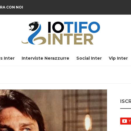
RA CON NOI
s Inter
Interviste Nerazzurre
Social Inter
Vip Inter
ISC