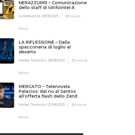
NERAZZURRI – Comunicazione
dello staff di Iotifointer.it
La Redazione,
29/08/2025
1 min di
lettura
LA RIFLESSIONE – Dalla
spacconeria di luglio al
deserto
Matteo Tombolini,
28/08/2025
2 min di
lettura
MERCATO – Telenovela
Palacios: dal no al Santos
all’offerta flash dello Zenit
Matteo Tombolini,
27/08/2025
1 min di
lettura