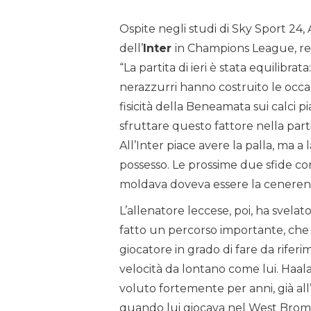
Ospite negli studi di Sky Sport 24,
dell’
Inter
in Champions League, re
“La partita di ieri è stata equilibra
nerazzurri hanno costruito le occas
fisicità della Beneamata sui calci p
sfruttare questo fattore nella part
All’Inter piace avere la palla, ma a
possesso. Le prossime due sfide co
moldava doveva essere la cenerento
L’allenatore leccese, poi, ha svela
fatto un percorso importante, che 
giocatore in grado di fare da rifer
velocità da lontano come lui. Haala
voluto fortemente per anni, già all’
quando lui giocava nel West Brom