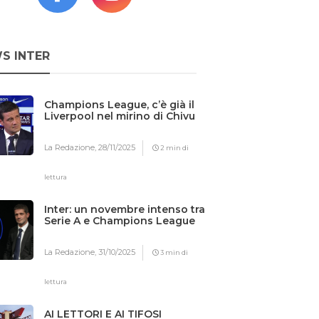
S INTER
Champions League, c’è già il
Liverpool nel mirino di Chivu
La Redazione,
28/11/2025
2 min di
lettura
Inter: un novembre intenso tra
Serie A e Champions League
La Redazione,
31/10/2025
3 min di
lettura
AI LETTORI E AI TIFOSI