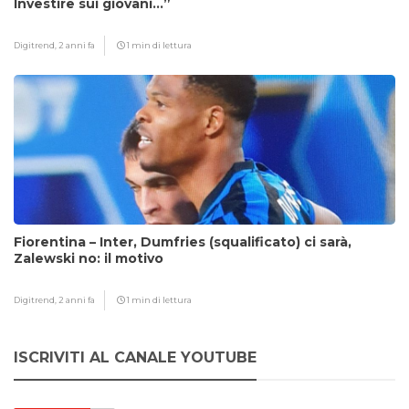
Investire sui giovani…”
Digitrend,
2 anni fa
1 min di lettura
Fiorentina – Inter, Dumfries (squalificato) ci sarà,
Zalewski no: il motivo
Digitrend,
2 anni fa
1 min di lettura
ISCRIVITI AL CANALE YOUTUBE