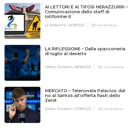
AI LETTORI E AI TIFOSI NERAZZURRI –
Comunicazione dello staff di
Iotifointer.it
La Redazione,
29/08/2025
1 min di lettura
LA RIFLESSIONE – Dalla spacconeria
di luglio al deserto
Matteo Tombolini,
28/08/2025
2 min di lettura
MERCATO – Telenovela Palacios: dal
no al Santos all’offerta flash dello
Zenit
Matteo Tombolini,
27/08/2025
1 min di lettura